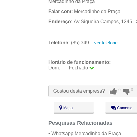
Mercadinho da Praça
Falar com:
Mercadinho da Praça
Endereço:
Av Siqueira Campos, 1245 - S
Telefone:
(85) 3498-4108
ver telefone
Horário de funcionamento:
Dom:
Fechado
Seg:
09:00 - 18:00
Ter:
09:00 - 18:00
Qua:
09:00 - 18:00
0
0
Gostou desta empresa?
Qui:
09:00 - 18:00
Sex:
09:00 - 18:00
Sáb:
Fechado
Mapa
Comente
Dom:
Fechado
Pesquisas Relacionadas
• Whatsapp Mercadinho da Praça