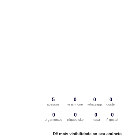
5
0
0
0
acessos
viram fone
whatsapp
gostei
0
0
0
0
orçamentos
cliques site
mapa
ñ gostei
Dê mais visibilidade ao seu anúncio