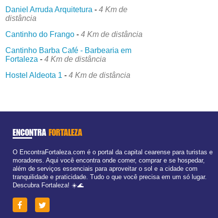
Daniel Arruda Arquitetura
-
4 Km de
distância
Cantinho do Frango
-
4 Km de distância
Cantinho Barba Café - Barbearia em
Fortaleza
-
4 Km de distância
Hostel Aldeota 1
-
4 Km de distância
ENCONTRA
FORTALEZA
O EncontraFortaleza.com é o portal da capital cearense para turistas e
moradores. Aqui você encontra onde comer, comprar e se hospedar,
além de serviços essenciais para aproveitar o sol e a cidade com
tranquilidade e praticidade. Tudo o que você precisa em um só lugar.
Descubra Fortaleza! ☀️🌊