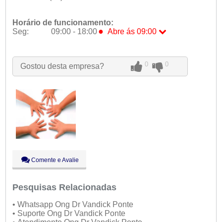
Horário de funcionamento:
●
Seg:
09:00 - 18:00
Abre ás 09:00
●
Seg:
09:00 - 18:00
Abre ás 09:00
Ter:
09:00 - 18:00
Qua:
09:00 - 18:00
0
0
Gostou desta empresa?
Qui:
09:00 - 18:00
Sex:
09:00 - 18:00
Sáb:
Fechado
Dom:
Fechado
Comente e Avalie
Pesquisas Relacionadas
• Whatsapp Ong Dr Vandick Ponte
• Suporte Ong Dr Vandick Ponte