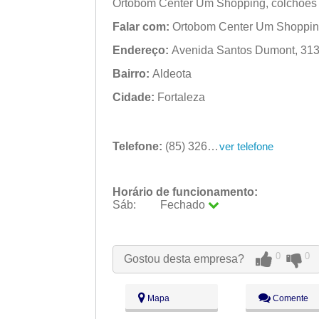
Ortobom Center Um Shopping, colchões 
Falar com:
Ortobom Center Um Shoppi
Endereço:
Avenida Santos Dumont, 3130 
Bairro:
Aldeota
Cidade:
Fortaleza
Telefone:
(85) 3264-8713
ver telefone
Horário de funcionamento:
Sáb:
Fechado
Seg:
09:00 - 18:00
Ter:
09:00 - 18:00
Qua:
09:00 - 18:00
0
0
Gostou desta empresa?
Qui:
09:00 - 18:00
Sex:
09:00 - 18:00
Sáb:
Fechado
Mapa
Comente
Dom:
Fechado