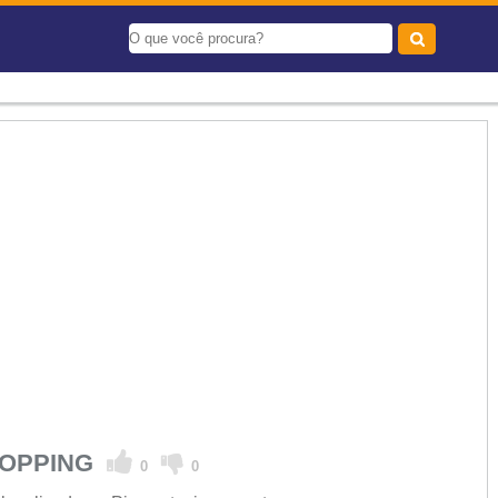
HOPPING
0
0