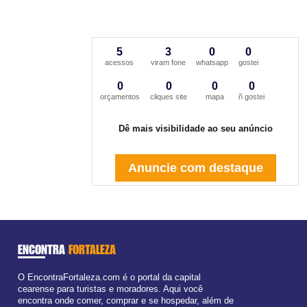
5
3
0
0
acessos
viram fone
whatsapp
gostei
0
0
0
0
orçamentos
cliques site
mapa
ñ gostei
Dê mais visibilidade ao seu anúncio
Anuncie com destaque
ENCONTRA
FORTALEZA
O EncontraFortaleza.com é o portal da capital
cearense para turistas e moradores. Aqui você
encontra onde comer, comprar e se hospedar, além de