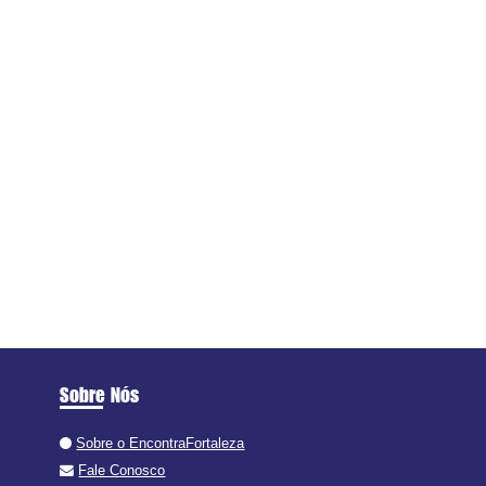
Sobre Nós
Sobre o EncontraFortaleza
Fale Conosco