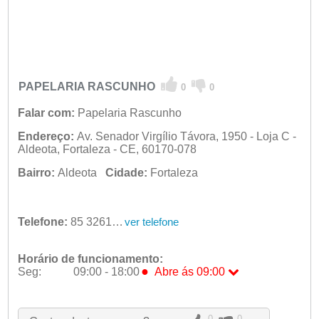
PAPELARIA RASCUNHO
0
0
Falar com:
Papelaria Rascunho
Endereço:
Av. Senador Virgílio Távora, 1950 - Loja C -
Aldeota, Fortaleza - CE, 60170-078
Bairro:
Aldeota
Cidade:
Fortaleza
Telefone:
85 3261-8747
ver telefone
Horário de funcionamento:
●
Seg:
09:00 - 18:00
Abre ás 09:00
●
Seg:
09:00 - 18:00
Abre ás 09:00
Ter:
09:00 - 18:00
Qua:
09:00 - 18:00
0
0