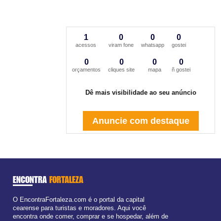
1
0
0
0
acessos
viram fone
whatsapp
gostei
0
0
0
0
orçamentos
cliques site
mapa
ñ gostei
Dê mais visibilidade ao seu anúncio
Anuncie com destaque
ENCONTRA
FORTALEZA
O EncontraFortaleza.com é o portal da capital
cearense para turistas e moradores. Aqui você
encontra onde comer, comprar e se hospedar, além de