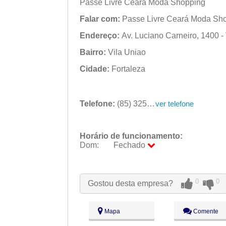
Passe Livre Ceará Moda Shopping
Falar com:
Passe Livre Ceará Moda Sh
Endereço:
Av. Luciano Carneiro, 1400 - 
Bairro:
Vila Uniao
Cidade:
Fortaleza
Telefone:
(85) 3256-0058
ver telefone
Horário de funcionamento:
Dom:
Fechado
Seg:
09:00 - 18:00
Ter:
09:00 - 18:00
Qua:
09:00 - 18:00
0
0
Gostou desta empresa?
Qui:
09:00 - 18:00
Sex:
09:00 - 18:00
Sáb:
Fechado
Mapa
Comente
Dom:
Fechado