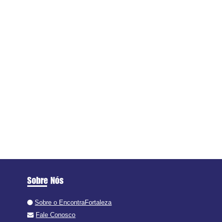
Sobre Nós
Sobre o EncontraFortaleza
Fale Conosco