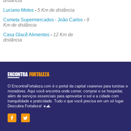
distância
Luciano Motos
-
5 Km de distância
Cometa Supermercados - João Carlos
-
9
Km de distância
Casa Glacê Alimentos
-
12 Km de
distância
ENCONTRA
FORTALEZA
O EncontraFortaleza.com é o portal da capital cearense para turistas e
moradores. Aqui você encontra onde comer, comprar e se hospedar,
além de serviços essenciais para aproveitar o sol e a cidade com
tranquilidade e praticidade. Tudo o que você precisa em um só lugar.
Descubra Fortaleza! ☀️🌊