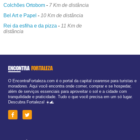
Colchões Ortobom
-
7 Km de distância
Bel Art e Papel
-
10 Km de distância
Rei da esfiha e da pizza
-
11 Km de
distância
ENCONTRA
FORTALEZA
O EncontraFortaleza.com é o portal da capital cearense para turistas e
moradores. Aqui você encontra onde comer, comprar e se hospedar,
além de serviços essenciais para aproveitar o sol e a cidade com
tranquilidade e praticidade. Tudo o que você precisa em um só lugar.
Descubra Fortaleza! ☀️🌊