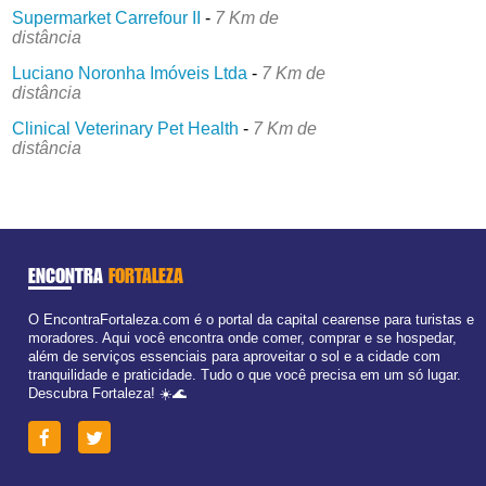
Supermarket Carrefour II
-
7 Km de
distância
Luciano Noronha Imóveis Ltda
-
7 Km de
distância
Clinical Veterinary Pet Health
-
7 Km de
distância
ENCONTRA
FORTALEZA
O EncontraFortaleza.com é o portal da capital cearense para turistas e
moradores. Aqui você encontra onde comer, comprar e se hospedar,
além de serviços essenciais para aproveitar o sol e a cidade com
tranquilidade e praticidade. Tudo o que você precisa em um só lugar.
Descubra Fortaleza! ☀️🌊