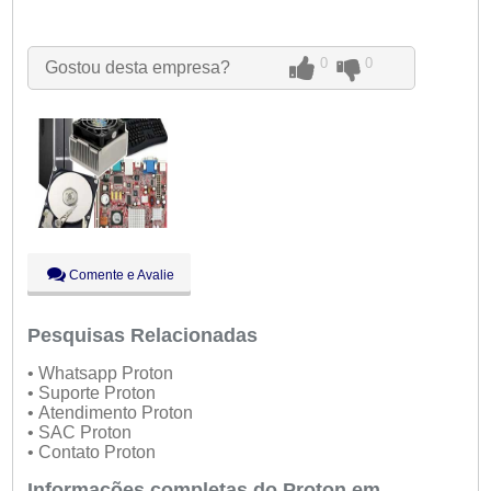
Seg:
09:00 - 18:00
Ter:
09:00 - 18:00
Qua:
09:00 - 18:00
0
0
Gostou desta empresa?
Qui:
09:00 - 18:00
Sex:
09:00 - 18:00
Sáb:
Fechado
Dom:
Fechado
Comente e Avalie
Pesquisas Relacionadas
• Whatsapp Proton
• Suporte Proton
• Atendimento Proton
• SAC Proton
• Contato Proton
Informações completas do Proton em