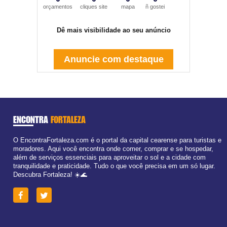
orçamentos
cliques site
mapa
ñ gostei
Dê mais visibilidade ao seu anúncio
Anuncie com destaque
ENCONTRA
FORTALEZA
O EncontraFortaleza.com é o portal da capital cearense para turistas e
moradores. Aqui você encontra onde comer, comprar e se hospedar,
além de serviços essenciais para aproveitar o sol e a cidade com
tranquilidade e praticidade. Tudo o que você precisa em um só lugar.
Descubra Fortaleza! ☀️🌊