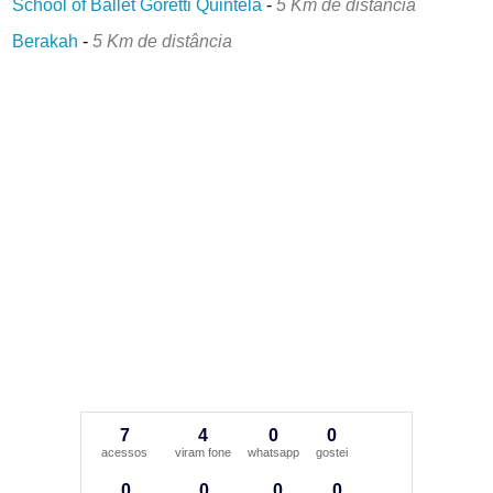
School of Ballet Goretti Quintela
-
5 Km de distância
Berakah
-
5 Km de distância
7
4
0
0
acessos
viram fone
whatsapp
gostei
0
0
0
0