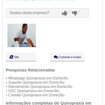
Qua:
09:00 - 18:00
Qui:
09:00 - 18:00
Sex:
09:00 - 18:00
0
0
Gostou desta empresa?
Sáb:
Fechado
Dom:
Fechado
Site
Comente e Avalie
Pesquisas Relacionadas
• Whatsapp Quiropraxia em Domicílio
• Suporte Quiropraxia em Domicílio
• Atendimento Quiropraxia em Domicílio
• SAC Quiropraxia em Domicílio
• Contato Quiropraxia em Domicílio
Informações completas do Quiropraxia em