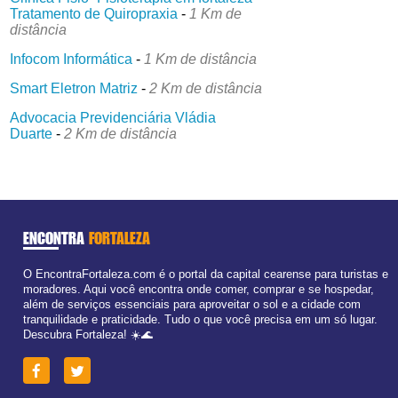
Tratamento de Quiropraxia
-
1 Km de
distância
Infocom Informática
-
1 Km de distância
Smart Eletron Matriz
-
2 Km de distância
Advocacia Previdenciária Vládia
Duarte
-
2 Km de distância
ENCONTRA
FORTALEZA
O EncontraFortaleza.com é o portal da capital cearense para turistas e
moradores. Aqui você encontra onde comer, comprar e se hospedar,
além de serviços essenciais para aproveitar o sol e a cidade com
tranquilidade e praticidade. Tudo o que você precisa em um só lugar.
Descubra Fortaleza! ☀️🌊