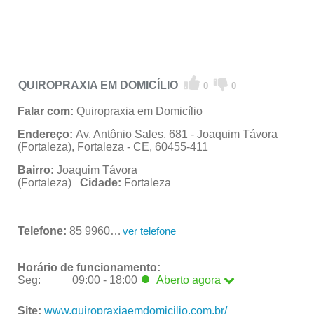
QUIROPRAXIA EM DOMICÍLIO
0
0
Falar com:
Quiropraxia em Domicílio
Endereço:
Av. Antônio Sales, 681 - Joaquim Távora
(Fortaleza), Fortaleza - CE, 60455-411
Bairro:
Joaquim Távora
(Fortaleza)
Cidade:
Fortaleza
Telefone:
85 99605-2146
ver telefone
Horário de funcionamento:
Seg:
09:00 - 18:00
Aberto
agora
Seg:
09:00 - 18:00
Aberto
agora
Ter:
Site:
www.quiropraxiaemdomicilio.com.br/
09:00 - 18:00