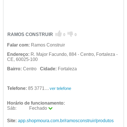
RAMOS CONSTRUIR
0
0
Falar com:
Ramos Construir
Endereço:
R. Major Facundo, 884 - Centro, Fortaleza -
CE, 60025-100
Bairro:
Centro
Cidade:
Fortaleza
Telefone:
85 3771-1083
ver telefone
Horário de funcionamento:
Sáb:
Fechado
Seg:
09:00 - 18:00
Ter:
Site:
app.shopmoura.com.br/ramosconstruir/produtos
09:00 - 18:00
Qua:
09:00 - 18:00