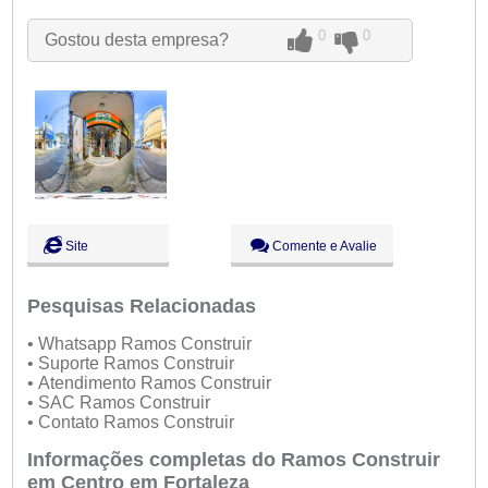
Qui:
09:00 - 18:00
Sex:
09:00 - 18:00
0
0
Gostou desta empresa?
Sáb:
Fechado
Dom:
Fechado
Site
Comente e Avalie
Pesquisas Relacionadas
• Whatsapp Ramos Construir
• Suporte Ramos Construir
• Atendimento Ramos Construir
• SAC Ramos Construir
• Contato Ramos Construir
Informações completas do Ramos Construir
em Centro em Fortaleza