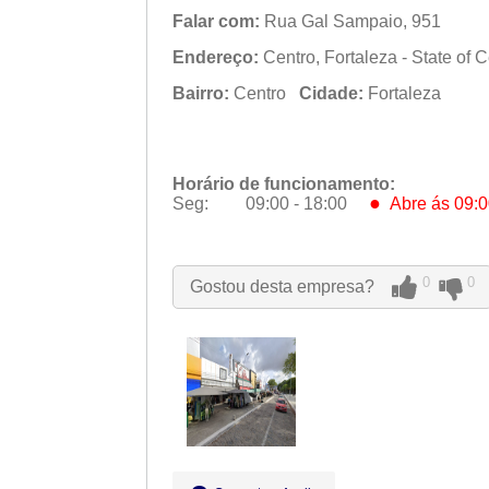
Falar com:
Rua Gal Sampaio, 951
Endereço:
Centro, Fortaleza - State of 
Bairro:
Centro
Cidade:
Fortaleza
Horário de funcionamento:
●
Seg:
09:00 - 18:00
Abre ás 09:0
●
Seg:
09:00 - 18:00
Abre ás 09:0
Ter:
09:00 - 18:00
Qua:
09:00 - 18:00
0
0
Gostou desta empresa?
Qui:
09:00 - 18:00
Sex:
09:00 - 18:00
Sáb:
Fechado
Dom:
Fechado