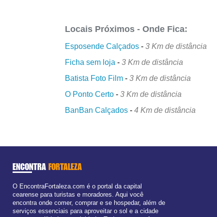
Locais Próximos - Onde Fica:
Esposende Calçados
-
3 Km de distância
Ficha sem loja
-
3 Km de distância
Batista Foto Film
-
3 Km de distância
O Ponto Certo
-
3 Km de distância
BanBan Calçados
-
4 Km de distância
ENCONTRA
FORTALEZA
O EncontraFortaleza.com é o portal da capital
cearense para turistas e moradores. Aqui você
encontra onde comer, comprar e se hospedar, além de
serviços essenciais para aproveitar o sol e a cidade