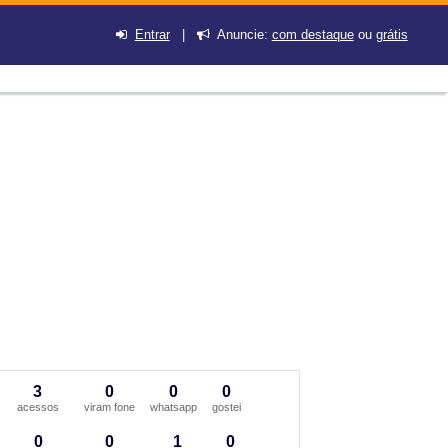
Entrar
|
Anuncie:
com destaque
ou
grátis
3
0
0
0
acessos
viram fone
whatsapp
gostei
0
0
1
0