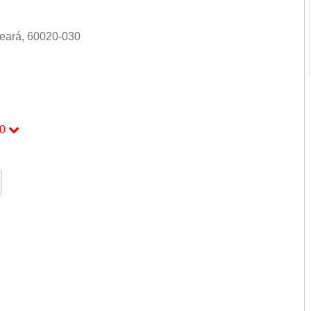
Ceará, 60020-030
0
0