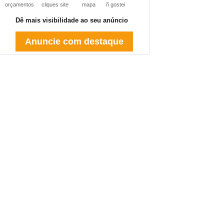
orçamentos
cliques site
mapa
ñ gostei
Dê mais visibilidade ao seu anúncio
Anuncie com destaque