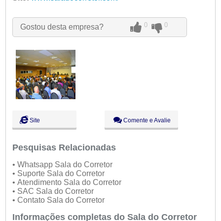
Qua:
09:00 - 18:00
Qui:
09:00 - 18:00
Sex:
09:00 - 18:00
0
0
Gostou desta empresa?
Sáb:
Fechado
Dom:
Fechado
Site
Comente e Avalie
Pesquisas Relacionadas
• Whatsapp Sala do Corretor
• Suporte Sala do Corretor
• Atendimento Sala do Corretor
• SAC Sala do Corretor
• Contato Sala do Corretor
Informações completas do Sala do Corretor