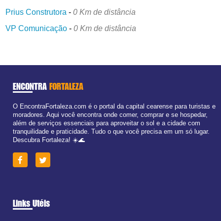
Prius Construtora
-
0 Km de distância
VP Comunicação
-
0 Km de distância
ENCONTRA
FORTALEZA
O EncontraFortaleza.com é o portal da capital cearense para turistas e
moradores. Aqui você encontra onde comer, comprar e se hospedar,
além de serviços essenciais para aproveitar o sol e a cidade com
tranquilidade e praticidade. Tudo o que você precisa em um só lugar.
Descubra Fortaleza! ☀️🌊
Links Utéis