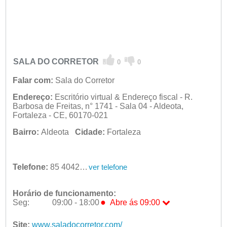
SALA DO CORRETOR
0
0
Falar com:
Sala do Corretor
Endereço:
Escritório virtual & Endereço fiscal - R.
Barbosa de Freitas, n° 1741 - Sala 04 - Aldeota,
Fortaleza - CE, 60170-021
Bairro:
Aldeota
Cidade:
Fortaleza
Telefone:
85 4042-0009
ver telefone
Horário de funcionamento:
●
Seg:
09:00 - 18:00
Abre ás 09:00
●
Seg:
09:00 - 18:00
Abre ás 09:00
Ter:
Site:
www.saladocorretor.com/
09:00 - 18:00