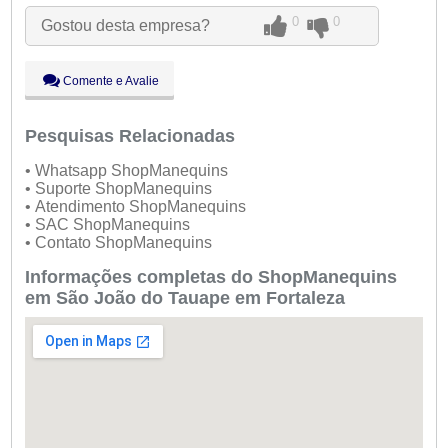
Qua:
09:00 - 18:00
0
0
Gostou desta empresa?
Qui:
09:00 - 18:00
Sex:
09:00 - 18:00
Sáb:
Fechado
Comente e Avalie
Dom:
Fechado
Pesquisas Relacionadas
• Whatsapp ShopManequins
• Suporte ShopManequins
• Atendimento ShopManequins
• SAC ShopManequins
• Contato ShopManequins
Informações completas do ShopManequins
em São João do Tauape em Fortaleza