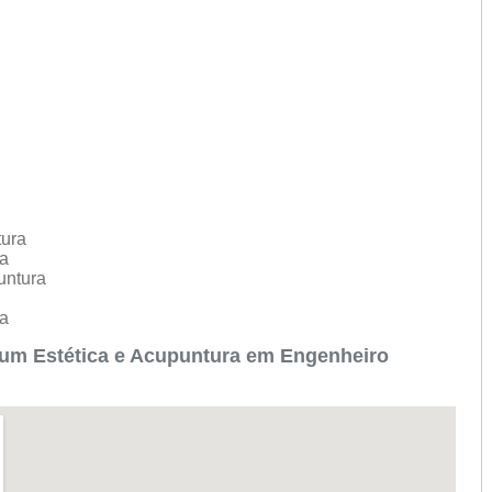
tura
ra
puntura
ra
ium Estética e Acupuntura em Engenheiro