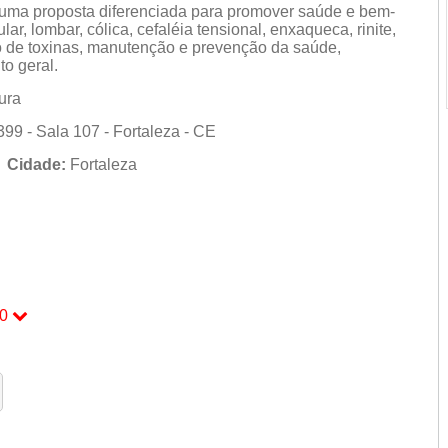
e uma proposta diferenciada para promover saúde e bem-
ar, lombar, cólica, cefaléia tensional, enxaqueca, rinite,
ão de toxinas, manutenção e prevenção da saúde,
o geral.
ura
9 - Sala 107 - Fortaleza - CE
e
Cidade:
Fortaleza
0
0