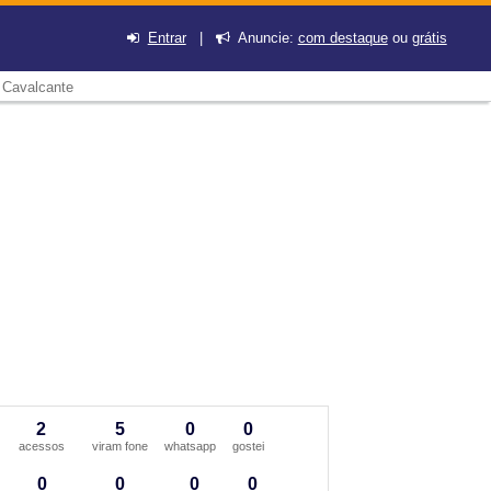
Entrar
|
Anuncie:
com destaque
ou
grátis
 Cavalcante
2
5
0
0
acessos
viram fone
whatsapp
gostei
0
0
0
0