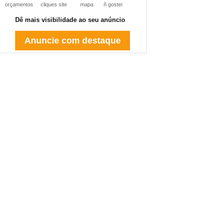
orçamentos
cliques site
mapa
ñ gostei
Dê mais visibilidade ao seu anúncio
Anuncie com destaque