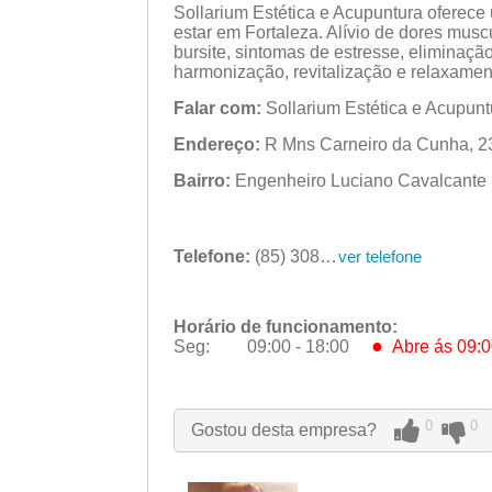
Sollarium Estética e Acupuntura oferec
estar em Fortaleza. Alívio de dores muscul
bursite, sintomas de estresse, eliminaç
harmonização, revitalização e relaxament
Falar com:
Sollarium Estética e Acupunt
Endereço:
R Mns Carneiro da Cunha, 239
Bairro:
Engenheiro Luciano Cavalcant
Telefone:
(85) 3082-1022
ver telefone
Horário de funcionamento:
●
Seg:
09:00 - 18:00
Abre ás 09:0
●
Seg:
09:00 - 18:00
Abre ás 09:0
Ter:
09:00 - 18:00
Qua:
09:00 - 18:00
0
0
Gostou desta empresa?
Qui:
09:00 - 18:00
Sex:
09:00 - 18:00
Sáb:
Fechado