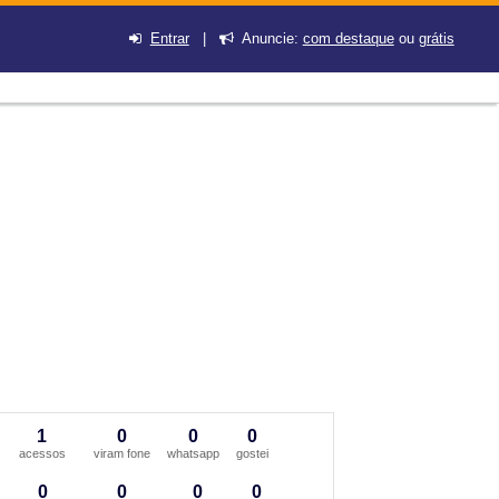
Entrar
|
Anuncie:
com destaque
ou
grátis
1
0
0
0
acessos
viram fone
whatsapp
gostei
0
0
0
0