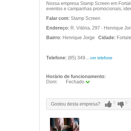
Nossa empresa Stamp Screen em Fortale
eventos e campanhas promocionais, ident
Falar com:
Stamp Screen
Endereço:
R. Vitória, 297 - Henrique Jo
Bairro:
Henrique Jorge
Cidade:
Forta
Telefone:
(85) 3496-6920
ver telefone
Horário de funcionamento:
Dom:
Fechado
Seg:
09:00 - 18:00
Ter:
09:00 - 18:00
Qua:
09:00 - 18:00
0
0
Gostou desta empresa?
Qui:
09:00 - 18:00
Sex:
09:00 - 18:00
Sáb:
Fechado
Dom:
Fechado