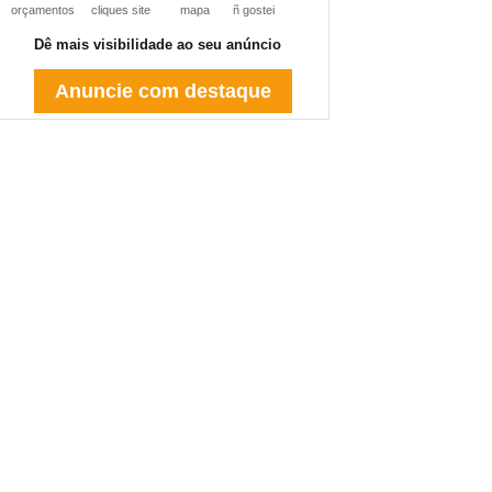
orçamentos
cliques site
mapa
ñ gostei
Dê mais visibilidade ao seu anúncio
Anuncie com destaque