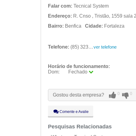
Falar com:
Tecnical System
Endereço:
R. Cnso , Tristão, 1559 sala 2
Bairro:
Benfica
Cidade:
Fortaleza
Telefone:
(85) 3231-5487
ver telefone
Horário de funcionamento:
Dom:
Fechado
Seg:
09:00 - 18:00
Ter:
09:00 - 18:00
Qua:
09:00 - 18:00
0
0
Gostou desta empresa?
Qui:
09:00 - 18:00
Sex:
09:00 - 18:00
Sáb:
Fechado
Comente e Avalie
Dom:
Fechado
Pesquisas Relacionadas