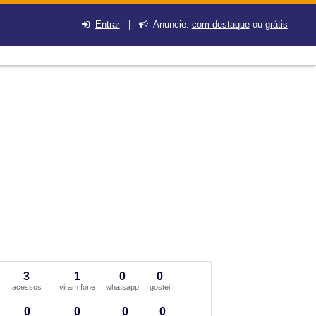
Entrar
|
Anuncie:
com destaque
ou
grátis
3
1
0
0
acessos
viram fone
whatsapp
gostei
0
0
0
0