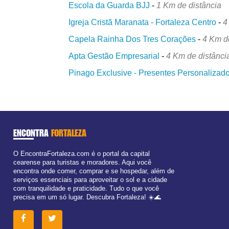
Escola da Guarda BJJ
-
1 Km de distância
Igreja Cristã Maranata - Fortaleza Centro
-
4
Capela Rainha Dos Tres Corações
-
4 Km d
Apta Gestão Empresarial
-
4 Km de distânci
Pinago Exclusive - Presentes Personalizado
ENCONTRA
FORTALEZA
O EncontraFortaleza.com é o portal da capital
cearense para turistas e moradores. Aqui você
encontra onde comer, comprar e se hospedar, além de
serviços essenciais para aproveitar o sol e a cidade
com tranquilidade e praticidade. Tudo o que você
precisa em um só lugar. Descubra Fortaleza! ☀️🌊