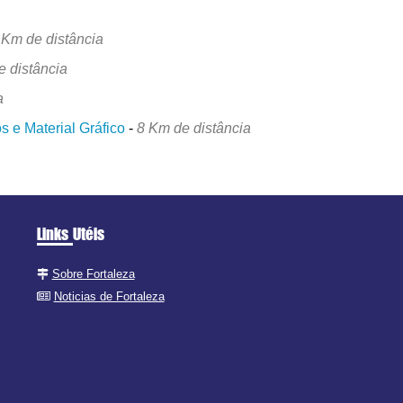
 Km de distância
e distância
a
s e Material Gráfico
-
8 Km de distância
Links Utéis
Sobre Fortaleza
Noticias de Fortaleza