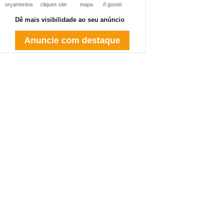
orçamentos
cliques site
mapa
ñ gostei
Dê mais visibilidade ao seu anúncio
Anuncie com destaque