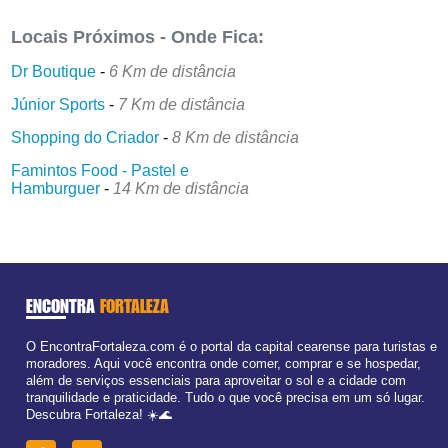
Locais Próximos - Onde Fica:
Dr Boutique
-
6 Km de distância
Júnior Sports
-
7 Km de distância
Shopping do Criador
-
8 Km de distância
Famintos Food - Pastel e
Hamburguer
-
14 Km de distância
ENCONTRA
FORTALEZA
O EncontraFortaleza.com é o portal da capital cearense para turistas e
moradores. Aqui você encontra onde comer, comprar e se hospedar,
além de serviços essenciais para aproveitar o sol e a cidade com
tranquilidade e praticidade. Tudo o que você precisa em um só lugar.
Descubra Fortaleza! ☀️🌊