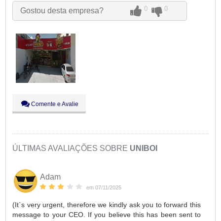
Qua:
09:00 - 18:00
0
0
Gostou desta empresa?
Qui:
09:00 - 18:00
Sex:
09:00 - 18:00
Sáb:
Fechado
Dom:
Fechado
Comente e Avalie
ÚLTIMAS AVALIAÇÕES SOBRE
UNIBOI
Adam
em 07/11/2025
(It`s very urgent, therefore we kindly ask you to forward this
message to your CEO. If you believe this has been sent to