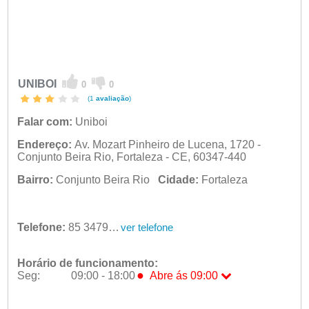
UNIBOI
0
0
(1
avaliação
)
Falar com:
Uniboi
Endereço:
Av. Mozart Pinheiro de Lucena, 1720 -
Conjunto Beira Rio, Fortaleza - CE, 60347-440
Bairro:
Conjunto Beira Rio
Cidade:
Fortaleza
Telefone:
85 3479-1416
ver telefone
Horário de funcionamento:
●
Seg:
09:00 - 18:00
Abre ás 09:00
●
Seg:
09:00 - 18:00
Abre ás 09:00
Ter:
09:00 - 18:00