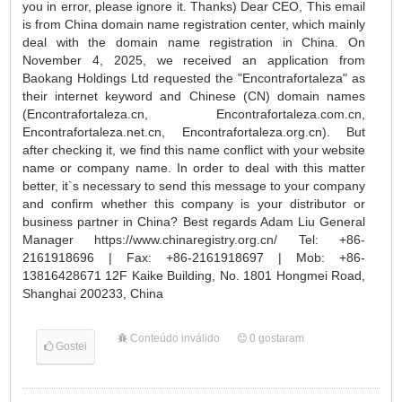
you in error, please ignore it. Thanks) Dear CEO, This email
is from China domain name registration center, which mainly
deal with the domain name registration in China. On
November 4, 2025, we received an application from
Baokang Holdings Ltd requested the "Encontrafortaleza" as
their internet keyword and Chinese (CN) domain names
(Encontrafortaleza.cn, Encontrafortaleza.com.cn,
Encontrafortaleza.net.cn, Encontrafortaleza.org.cn). But
after checking it, we find this name conflict with your website
name or company name. In order to deal with this matter
better, it`s necessary to send this message to your company
and confirm whether this company is your distributor or
business partner in China? Best regards Adam Liu General
Manager https://www.chinaregistry.org.cn/ Tel: +86-
2161918696 | Fax: +86-2161918697 | Mob: +86-
13816428671 12F Kaike Building, No. 1801 Hongmei Road,
Shanghai 200233, China
Conteúdo inválido
0
gostaram
Gostei