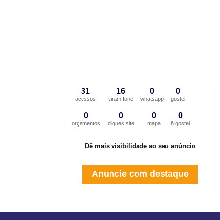
31
16
0
0
acessos
viram fone
whatsapp
gostei
0
0
0
0
orçamentos
cliques site
mapa
ñ gostei
Dê mais visibilidade ao seu anúncio
Anuncie com destaque