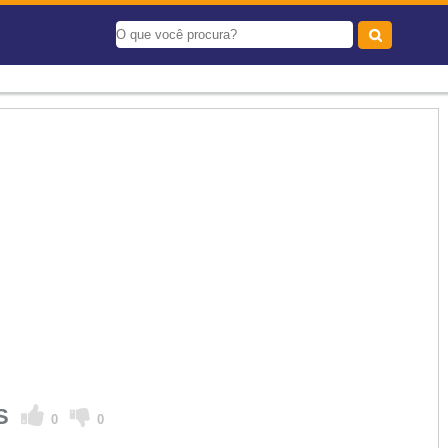
ES
0
0