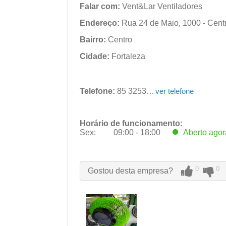
Falar com:
Vent&Lar Ventiladores
Endereço:
Rua 24 de Maio, 1000 - Centr
Bairro:
Centro
Cidade:
Fortaleza
Telefone:
85 3253-4047
ver telefone
Horário de funcionamento:
Sex:
09:00 - 18:00
Aberto
agor
Seg:
09:00 - 18:00
Ter:
09:00 - 18:00
Qua:
09:00 - 18:00
0
0
Gostou desta empresa?
Qui:
09:00 - 18:00
Sex:
09:00 - 18:00
Aberto
agor
Sáb:
Fechado
Dom:
Fechado