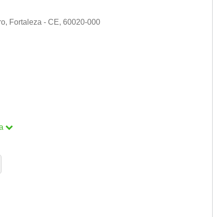
o, Fortaleza - CE, 60020-000
a
a