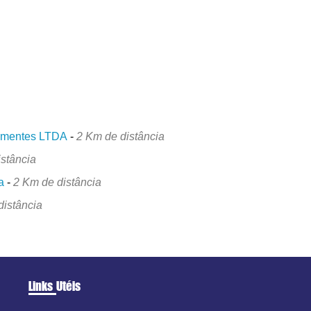
Sementes LTDA
-
2 Km de distância
istância
a
-
2 Km de distância
distância
Links Utéis