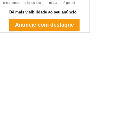
orçamentos
cliques site
mapa
ñ gostei
Dê mais visibilidade ao seu anúncio
Anuncie com destaque