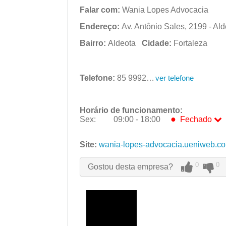
Falar com:
Wania Lopes Advocacia
Endereço:
Av. Antônio Sales, 2199 - Ald
Bairro:
Aldeota
Cidade:
Fortaleza
Telefone:
85 99921-8888
ver telefone
Horário de funcionamento:
●
Sex:
09:00 - 18:00
Fechado
Seg:
09:00 - 18:00
Ter:
Site:
wania-lopes-advocacia.ueniweb.
09:00 - 18:00
Qua:
09:00 - 18:00
Qui:
09:00 - 18:00
0
0
Gostou desta empresa?
●
Sex:
09:00 - 18:00
Fechado
Sáb:
Fechado
Dom:
Fechado