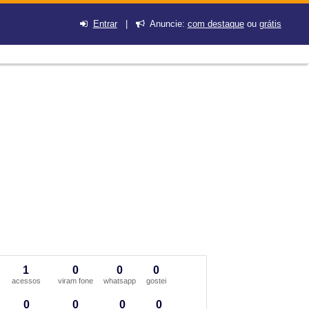
Entrar
|
Anuncie:
com destaque
ou
grátis
1
0
0
0
acessos
viram fone
whatsapp
gostei
0
0
0
0