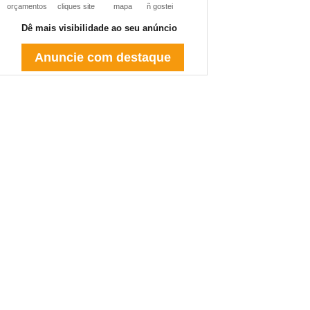
orçamentos
cliques site
mapa
ñ gostei
Dê mais visibilidade ao seu anúncio
Anuncie com destaque