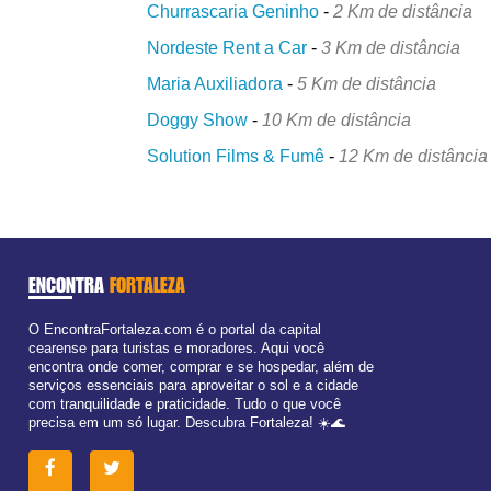
Churrascaria Geninho
-
2 Km de distância
Nordeste Rent a Car
-
3 Km de distância
Maria Auxiliadora
-
5 Km de distância
Doggy Show
-
10 Km de distância
Solution Films & Fumê
-
12 Km de distância
ENCONTRA
FORTALEZA
O EncontraFortaleza.com é o portal da capital
cearense para turistas e moradores. Aqui você
encontra onde comer, comprar e se hospedar, além de
serviços essenciais para aproveitar o sol e a cidade
com tranquilidade e praticidade. Tudo o que você
precisa em um só lugar. Descubra Fortaleza! ☀️🌊