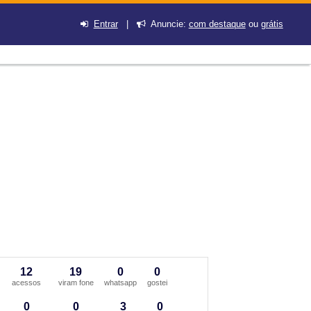
Entrar
|
Anuncie:
com destaque
ou
grátis
12
19
0
0
acessos
viram fone
whatsapp
gostei
0
0
3
0