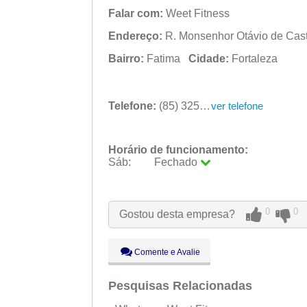
Falar com:
Weet Fitness
Endereço:
R. Monsenhor Otávio de Castr
Bairro:
Fatima
Cidade:
Fortaleza
Telefone:
(85) 3253-0363
ver telefone
Horário de funcionamento:
Sáb:
Fechado
Seg:
09:00 - 18:00
Ter:
09:00 - 18:00
Qua:
09:00 - 18:00
0
0
Gostou desta empresa?
Qui:
09:00 - 18:00
Sex:
09:00 - 18:00
Sáb:
Fechado
Comente e Avalie
Dom:
Fechado
Pesquisas Relacionadas