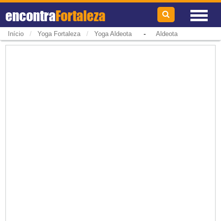
encontra
Fortaleza
/
/
-
Início
Yoga Fortaleza
Yoga Aldeota
Aldeota