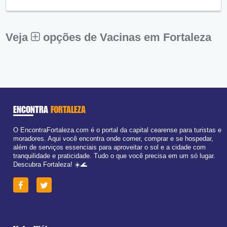
Qui:
09:00 - 18:00
Sex:
09:00 - 18:00
Sáb:
Fechado
Dom:
Fechado
Veja
opções de Vacinas em Fortaleza
ENCONTRA
FORTALEZA
O EncontraFortaleza.com é o portal da capital cearense para turistas e
moradores. Aqui você encontra onde comer, comprar e se hospedar,
além de serviços essenciais para aproveitar o sol e a cidade com
tranquilidade e praticidade. Tudo o que você precisa em um só lugar.
Descubra Fortaleza! ☀️🌊