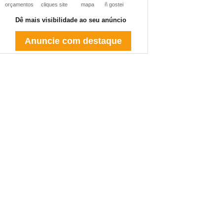
orçamentos
cliques site
mapa
ñ gostei
Dê mais visibilidade ao seu anúncio
Anuncie com destaque