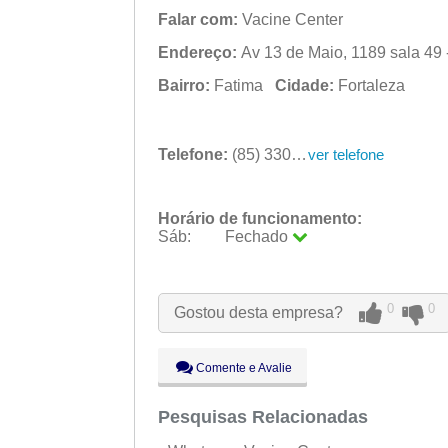
Falar com:
Vacine Center
Endereço:
Av 13 de Maio, 1189 sala 49 
Bairro:
Fatima
Cidade:
Fortaleza
Telefone:
(85) 3304-7658
ver telefone
Horário de funcionamento:
Sáb:
Fechado
Seg:
09:00 - 18:00
Ter:
09:00 - 18:00
Qua:
09:00 - 18:00
0
0
Gostou desta empresa?
Qui:
09:00 - 18:00
Sex:
09:00 - 18:00
Sáb:
Fechado
Comente e Avalie
Dom:
Fechado
Pesquisas Relacionadas