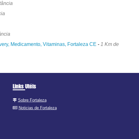
tância
cia
ância
very, Medicamento, Vitaminas, Fortaleza CE
-
1 Km de
Links Utéis
Sobre Fortaleza
Noticias de Fortaleza