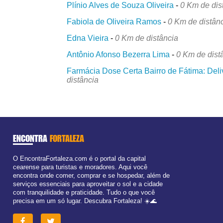
Plínio Alves de Souza Oliveira
-
0 Km de dis
Fabiola de Oliveira Ramos
-
0 Km de distân
Edna Vieira
-
0 Km de distância
Antônio Afonso Bezerra Lima
-
0 Km de dist
Farmácia Dose Certa Bairro de Fátima: Deli
distância
ENCONTRA
FORTALEZA
O EncontraFortaleza.com é o portal da capital
cearense para turistas e moradores. Aqui você
encontra onde comer, comprar e se hospedar, além de
serviços essenciais para aproveitar o sol e a cidade
com tranquilidade e praticidade. Tudo o que você
precisa em um só lugar. Descubra Fortaleza! ☀️🌊