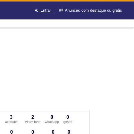
Entrar
|
Anuncie:
com destaque
ou
grátis
3
2
0
0
acessos
viram fone
whatsapp
gostei
0
0
0
0