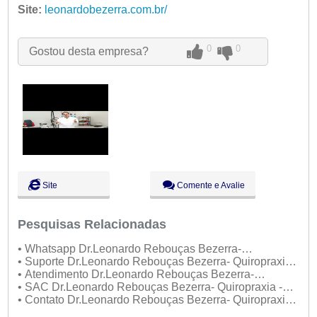
Ter:
Site:
leonardobezerra.com.br/
09:00 - 18:00
●
Qua:
09:00 - 18:00
Abre ás 09:00
Qui:
09:00 - 18:00
Sex:
09:00 - 18:00
0
0
Gostou desta empresa?
Sáb:
Fechado
Dom:
Fechado
Site
Comente e Avalie
Pesquisas Relacionadas
• Whatsapp Dr.Leonardo Rebouças Bezerra-
Quiropraxia - Fisioterapia
• Suporte Dr.Leonardo Rebouças Bezerra- Quiropraxia -
Fisioterapia
• Atendimento Dr.Leonardo Rebouças Bezerra-
Quiropraxia - Fisioterapia
• SAC Dr.Leonardo Rebouças Bezerra- Quiropraxia -
Fisioterapia
• Contato Dr.Leonardo Rebouças Bezerra- Quiropraxia -
Fisioterapia