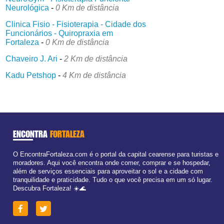
Neurológica
-
0 Km de distância
Clinica Fisio - Fisioterapia - Cidade dos
Funcionários - Quiropraxia em
Fortaleza
-
0 Km de distância
Chaveiro J. Ari
-
2 Km de distância
Kadu Petshop
-
4 Km de distância
ENCONTRA
FORTALEZA
O EncontraFortaleza.com é o portal da capital cearense para turistas e
moradores. Aqui você encontra onde comer, comprar e se hospedar,
além de serviços essenciais para aproveitar o sol e a cidade com
tranquilidade e praticidade. Tudo o que você precisa em um só lugar.
Descubra Fortaleza! ☀️🌊