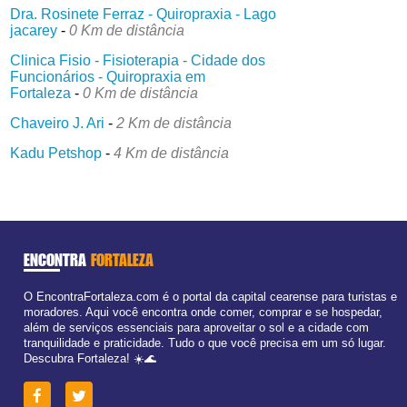
Dra. Rosinete Ferraz - Quiropraxia - Lago
jacarey
-
0 Km de distância
Clinica Fisio - Fisioterapia - Cidade dos
Funcionários - Quiropraxia em
Fortaleza
-
0 Km de distância
Chaveiro J. Ari
-
2 Km de distância
Kadu Petshop
-
4 Km de distância
ENCONTRA
FORTALEZA
O EncontraFortaleza.com é o portal da capital cearense para turistas e
moradores. Aqui você encontra onde comer, comprar e se hospedar,
além de serviços essenciais para aproveitar o sol e a cidade com
tranquilidade e praticidade. Tudo o que você precisa em um só lugar.
Descubra Fortaleza! ☀️🌊