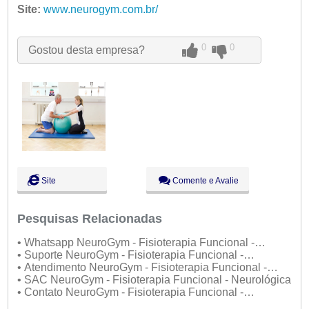
Ter:
Site:
www.neurogym.com.br/
09:00 - 18:00
Qua:
09:00 - 18:00
Qui:
09:00 - 18:00
Sex:
09:00 - 18:00
0
0
Gostou desta empresa?
Sáb:
Fechado
Dom:
Fechado
Site
Comente e Avalie
Pesquisas Relacionadas
• Whatsapp NeuroGym - Fisioterapia Funcional -
Neurológica
• Suporte NeuroGym - Fisioterapia Funcional -
Neurológica
• Atendimento NeuroGym - Fisioterapia Funcional -
Neurológica
• SAC NeuroGym - Fisioterapia Funcional - Neurológica
• Contato NeuroGym - Fisioterapia Funcional -
Neurológica