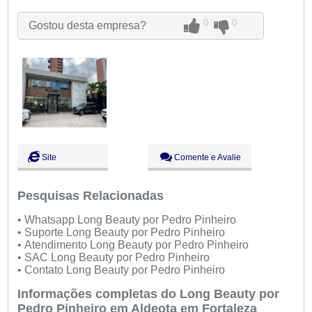
Qui:
09:00 - 18:00
Sex:
09:00 - 18:00
0
0
Gostou desta empresa?
Sáb:
Fechado
Dom:
Fechado
Site
Comente e Avalie
Pesquisas Relacionadas
• Whatsapp Long Beauty por Pedro Pinheiro
• Suporte Long Beauty por Pedro Pinheiro
• Atendimento Long Beauty por Pedro Pinheiro
• SAC Long Beauty por Pedro Pinheiro
• Contato Long Beauty por Pedro Pinheiro
Informações completas do Long Beauty por
Pedro Pinheiro em Aldeota em Fortaleza