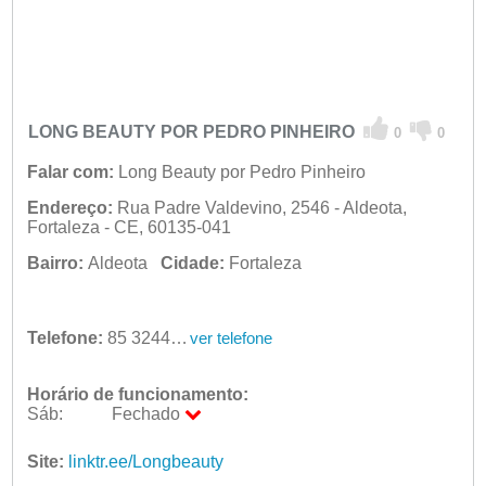
LONG BEAUTY POR PEDRO PINHEIRO
0
0
Falar com:
Long Beauty por Pedro Pinheiro
Endereço:
Rua Padre Valdevino, 2546 - Aldeota,
Fortaleza - CE, 60135-041
Bairro:
Aldeota
Cidade:
Fortaleza
Telefone:
85 3244-6576
ver telefone
Horário de funcionamento:
Sáb:
Fechado
Seg:
09:00 - 18:00
Ter:
Site:
linktr.ee/Longbeauty
09:00 - 18:00
Qua:
09:00 - 18:00