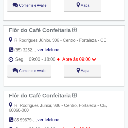
Dom:
Fechado
Comente e Avalie
Mapa
Flôr do Café Confeitaria
R Rodrigues Júnior, 996 - Centro - Fortaleza - CE
ver telefone
(85) 3252-6408
●
Seg:
09:00 - 18:00
Abre ás 09:00
●
Seg:
09:00 - 18:00
Abre ás 09:00
Comente e Avalie
Mapa
Ter:
09:00 - 18:00
Qua:
09:00 - 18:00
Qui:
09:00 - 18:00
Sex:
09:00 - 18:00
Sáb:
Fechado
Flôr do Café Confeitaria
Dom:
Fechado
R. Rodrigues Júnior, 996 - Centro, Fortaleza - CE,
60060-000
ver telefone
85 99679-6464