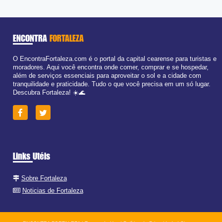
ENCONTRA
FORTALEZA
O EncontraFortaleza.com é o portal da capital cearense para turistas e
moradores. Aqui você encontra onde comer, comprar e se hospedar,
além de serviços essenciais para aproveitar o sol e a cidade com
tranquilidade e praticidade. Tudo o que você precisa em um só lugar.
Descubra Fortaleza! ☀️🌊
Links Utéis
Sobre Fortaleza
Noticias de Fortaleza