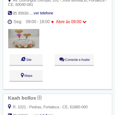
Av. Domingos Olímpio, 391 - José Bonifacio, Fortaleza -
CE, 60040-081
ver telefone
85 99930-9288
●
Seg:
09:00 - 18:00
Abre ás 09:00
●
Seg:
09:00 - 18:00
Abre ás 09:00
Ter:
09:00 - 18:00
Qua:
09:00 - 18:00
Qui:
09:00 - 18:00
Sex:
09:00 - 18:00
Sáb:
Fechado
Dom:
Fechado
Site
Comente e Avalie
Mapa
Kaah bollos
R. 1021 - Pedras, Fortaleza - CE, 61880-000