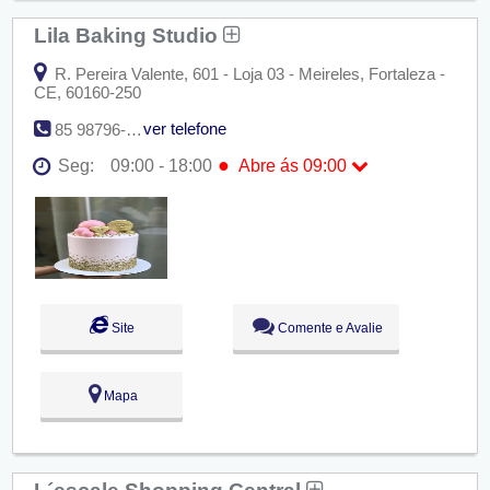
Lila Baking Studio
R. Pereira Valente, 601 - Loja 03 - Meireles, Fortaleza -
CE, 60160-250
ver telefone
85 98796-5157
●
Seg:
09:00 - 18:00
Abre ás 09:00
●
Seg:
09:00 - 18:00
Abre ás 09:00
Ter:
09:00 - 18:00
Qua:
09:00 - 18:00
Qui:
09:00 - 18:00
Sex:
09:00 - 18:00
Sáb:
Fechado
Dom:
Fechado
Site
Comente e Avalie
Mapa