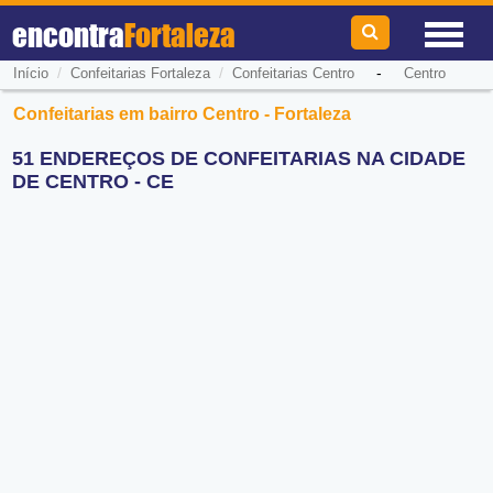
encontra
Fortaleza
/
/
-
Início
Confeitarias Fortaleza
Confeitarias Centro
Centro
Confeitarias em bairro Centro - Fortaleza
51 ENDEREÇOS DE CONFEITARIAS NA CIDADE
DE CENTRO - CE