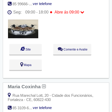
ver telefone
85 99666-1084
●
Seg:
09:00 - 18:00
Abre ás 09:00
●
Seg:
09:00 - 18:00
Abre ás 09:00
Ter:
09:00 - 18:00
Qua:
09:00 - 18:00
Qui:
09:00 - 18:00
Sex:
09:00 - 18:00
Sáb:
Fechado
Dom:
Fechado
Site
Comente e Avalie
Mapa
Maria Coxinha
Rua Marechal Lott, 20 - Cidade dos Funcionários,
Fortaleza - CE, 60822-430
ver telefone
85 3109-6524