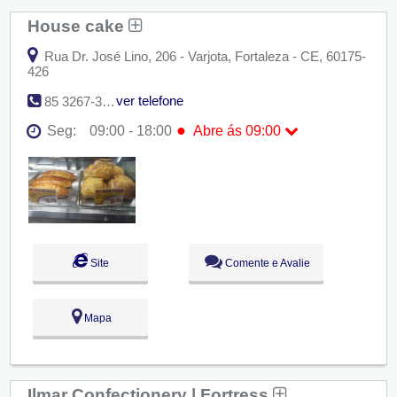
Sex:
09:00 - 18:00
Sáb:
Fechado
House cake
Dom:
Fechado
Rua Dr. José Lino, 206 - Varjota, Fortaleza - CE, 60175-
426
ver telefone
85 3267-3203
●
Seg:
09:00 - 18:00
Abre ás 09:00
●
Seg:
09:00 - 18:00
Abre ás 09:00
Ter:
09:00 - 18:00
Qua:
09:00 - 18:00
Qui:
09:00 - 18:00
Sex:
09:00 - 18:00
Sáb:
Fechado
Dom:
Fechado
Site
Comente e Avalie
Mapa
Ilmar Confectionery | Fortress