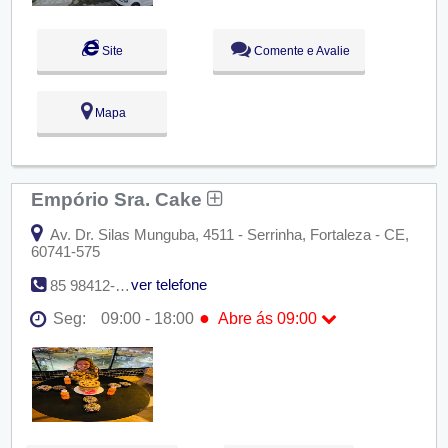
Sex:
09:00 - 18:00
Sáb:
Fechado
Dom:
Fechado
Site
Comente e Avalie
Mapa
Empório Sra. Cake
Av. Dr. Silas Munguba, 4511 - Serrinha, Fortaleza - CE,
60741-575
ver telefone
85 98412-8609
●
Seg:
09:00 - 18:00
Abre ás 09:00
●
Seg:
09:00 - 18:00
Abre ás 09:00
Ter:
09:00 - 18:00
Qua:
09:00 - 18:00
Qui:
09:00 - 18:00
Sex:
09:00 - 18:00
Sáb:
Fechado