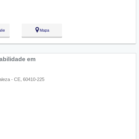
lie
Mapa
abilidade em
aleza - CE, 60410-225