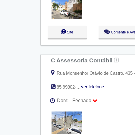
Ter:
09:00 - 18:00
Qua:
09:00 - 18:00
Qui:
09:00 - 18:00
Sex:
09:00 - 18:00
Sáb:
Fechado
Dom:
Fechado
Site
Comente e Ava
C Assessoria Contábil
Rua Monsenhor Otávio de Castro, 435 - 
ver telefone
85 99802-6183
Dom:
Fechado
Seg:
09:00 - 18:00
Ter:
09:00 - 18:00
Qua:
09:00 - 18:00
Qui:
09:00 - 18:00
Sex:
09:00 - 18:00