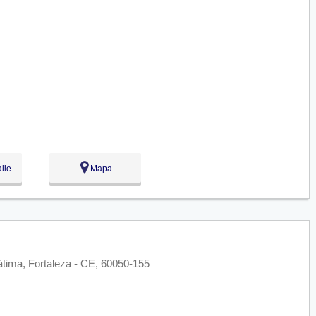
lie
Mapa
átima, Fortaleza - CE, 60050-155