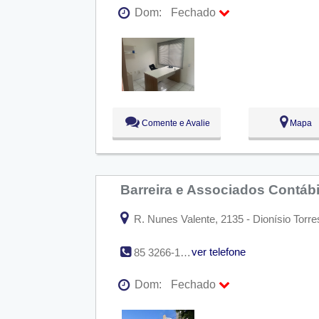
Dom:
Fechado
Seg:
09:00 - 18:00
Ter:
09:00 - 18:00
Qua:
09:00 - 18:00
Qui:
09:00 - 18:00
Sex:
09:00 - 18:00
Sáb:
Fechado
Dom:
Fechado
Comente e Avalie
Mapa
Barreira e Associados Contáb
R. Nunes Valente, 2135 - Dionísio Torre
ver telefone
85 3266-1323
Dom:
Fechado
Seg:
09:00 - 18:00