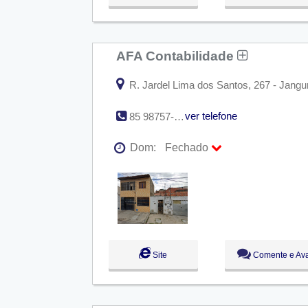
AFA Contabilidade
R. Jardel Lima dos Santos, 267 - Jangu
ver telefone
85 98757-1205
Dom:
Fechado
Seg:
09:00 - 18:00
Ter:
09:00 - 18:00
Qua:
09:00 - 18:00
Qui:
09:00 - 18:00
Sex:
09:00 - 18:00
Sáb:
Fechado
Dom:
Fechado
Site
Comente e Ava