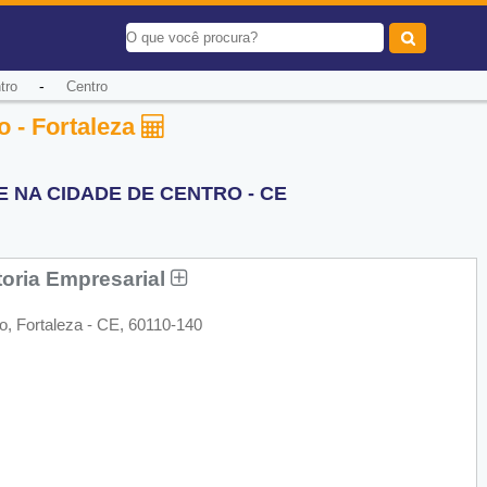
-
tro
Centro
o - Fortaleza
 NA CIDADE DE CENTRO - CE
toria Empresarial
ro, Fortaleza - CE, 60110-140