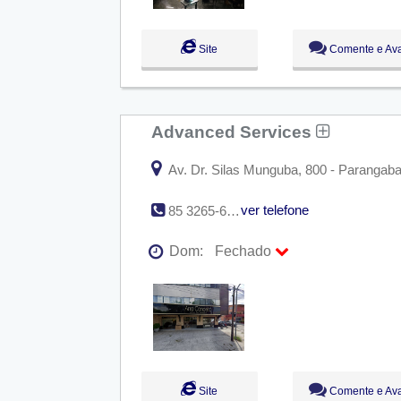
Sex:
09:00 - 18:00
Sáb:
Fechado
Dom:
Fechado
Site
Comente e Ava
Advanced Services
Av. Dr. Silas Munguba, 800 - Parangaba
ver telefone
85 3265-6200
Dom:
Fechado
Seg:
09:00 - 18:00
Ter:
09:00 - 18:00
Qua:
09:00 - 18:00
Qui:
09:00 - 18:00
Sex:
09:00 - 18:00
Sáb:
Fechado
Dom:
Fechado
Site
Comente e Ava