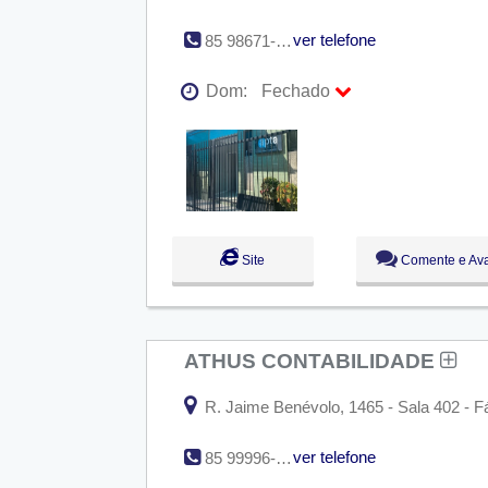
ver telefone
85 98671-2512
Dom:
Fechado
Seg:
09:00 - 18:00
Ter:
09:00 - 18:00
Qua:
09:00 - 18:00
Qui:
09:00 - 18:00
Sex:
09:00 - 18:00
Sáb:
Fechado
Dom:
Fechado
Site
Comente e Ava
ATHUS CONTABILIDADE
R. Jaime Benévolo, 1465 - Sala 402 - F
ver telefone
85 99996-4003