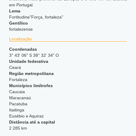
em Portugal.
Lema
Fortitudine"Força, fortaleza"
Gentílico
fortalezense
Localização
Coordenadas
3° 43' 06" S 38° 32' 34" O
Unidade federativa
Ceará
Região metropolitana
Fortaleza
Municípios limítrofes
Caucaia
Maracanaú
Pacatuba
Itaitinga
Eusébio e Aquiraz
Distância até a capital
2 285 km