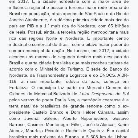
em 2017. É a cidade nordestina com a maior área de
influência regional e possui a terceira maior rede urbana do
Brasil em população, atrás apenas de São Paulo e do Rio de
Janeiro.Atualmente, é a décima primeira cidade mais rica do
país em PIB e a 1.ª mais rica do Nordeste, com 65 bilhões
de reais.
Possui, ainda, a terceira região metropolitana mais
rica das regiões Norte e Nordeste. É importante centro
industrial e comercial do Brasil, com o oitavo maior poder de
compra municipal da nação. No turismo, em 2012, a cidade
alcançou as marcas de segundo destino mais desejado do
Brasil e quarta cidade brasileira que mais recebeu turistas de
acordo com o Ministério do Turismo. É sede do Banco do
Nordeste, da Transnordestina Logística e do DNOCS. A BR-
116, a mais importante rodovia do país, começa em
Fortaleza. O município faz parte do Mercado Comum de
Cidades do Mercosul.Batizada de
Loira Desposada do Sol
pelos versos do poeta Paula Ney, a metrópole cearense é a
terra natal de brasileiros de grande renome como o ex-
presidente Castelo Branco e Dom Hélder Câmara, assim
como Juvenal Galeno, Alberto Nepomuceno, Gustavo
Barroso, Casimiro Montenegro Filho, José de Alencar, Karim
Aïnouz, Maurício Peixoto e Rachel de Queiroz. É a capital
brasileira mais próxima da Europa, a 5 608 km de Lisboa,