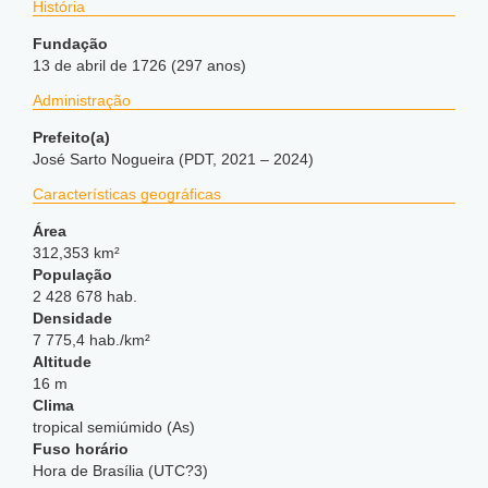
História
Fundação
13 de abril de 1726 (297 anos)
Administração
Prefeito(a)
José Sarto Nogueira (PDT, 2021 – 2024)
Características geográficas
Área
312,353 km²
População
2 428 678 hab.
Densidade
7 775,4 hab./km²
Altitude
16 m
Clima
tropical semiúmido (As)
Fuso horário
Hora de Brasília (UTC?3)