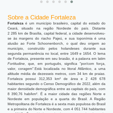
Sobre a Cidade Fortaleza
Fortaleza
é um município brasileiro, capital do estado do
Ceará, situado na região Nordeste do país. Distante
2 285 km de Brasília, capital federal, a cidade desenvolveu-
se às margens do riacho Pajeú, e sua toponímia é uma
alusão ao Forte Schoonenborch, o qual deu origem ao
município, construído pelos holandeses durante sua
segunda permanência no local, entre 1649 e 1654. O lema
de Fortaleza, presente em seu brasão, é a palavra em latim
Fortitudine
, que, em português, significa "por/com força,
valor, coragem".Está localizada no litoral Atlântico, a uma
altitude média de dezesseis metros, com 34 km de praias.
Fortaleza possui 312,353 km² de área e 2 428 678
habitantes segundo o Censo Demográfico de 2022, além da
maior densidade demográfica entre as capitais do país, com
8 390,76 hab/km².
É a maior cidade das regiões Norte e
Nordeste em população e a quarta do Brasil. A Região
Metropolitana de Fortaleza é a sexta mais populosa do Brasil
e a primeira do Norte e Nordeste, com 4 051 744 habitantes