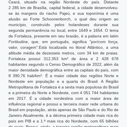
Ceará, situado na região Nordeste do país. Distante
2 285 km de Brasília, capital federal, a cidade desenvolveu-
se às margens do riacho Pajeú, e sua toponímia é uma
alusão ao Forte Schoonenborch, o qual deu origem ao
município, construído pelos holandeses durante sua
segunda permanência no local, entre 1649 e 1654. O lema
de Fortaleza, presente em seu brasão, é a palavra em latim
Fortitudine
, que, em português, significa "por/com força,
valor, coragem".Está localizada no litoral Atlântico, a uma
altitude média de dezesseis metros, com 34 km de praias.
Fortaleza possui 312,353 km² de área e 2 428 678
habitantes segundo o Censo Demográfico de 2022, além da
maior densidade demográfica entre as capitais do país, com
8 390,76 hab/km².
É a maior cidade das regiões Norte e
Nordeste em população e a quarta do Brasil. A Região
Metropolitana de Fortaleza é a sexta mais populosa do Brasil
e a primeira do Norte e Nordeste, com 4 051 744 habitantes
em 2017. É a cidade nordestina com a maior área de
influência regional e possui a terceira maior rede urbana do
Brasil em população, atrás apenas de São Paulo e do Rio de
Janeiro.Atualmente, é a décima primeira cidade mais rica do
país em PIB e a 1.ª mais rica do Nordeste, com 65 bilhões
de reais.
Possui, ainda, a terceira região metropolitana mais