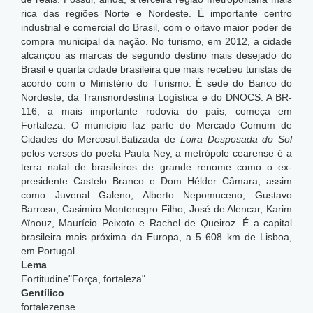
rica das regiões Norte e Nordeste. É importante centro
industrial e comercial do Brasil, com o oitavo maior poder de
compra municipal da nação. No turismo, em 2012, a cidade
alcançou as marcas de segundo destino mais desejado do
Brasil e quarta cidade brasileira que mais recebeu turistas de
acordo com o Ministério do Turismo. É sede do Banco do
Nordeste, da Transnordestina Logística e do DNOCS. A BR-
116, a mais importante rodovia do país, começa em
Fortaleza. O município faz parte do Mercado Comum de
Cidades do Mercosul.Batizada de
Loira Desposada do Sol
pelos versos do poeta Paula Ney, a metrópole cearense é a
terra natal de brasileiros de grande renome como o ex-
presidente Castelo Branco e Dom Hélder Câmara, assim
como Juvenal Galeno, Alberto Nepomuceno, Gustavo
Barroso, Casimiro Montenegro Filho, José de Alencar, Karim
Aïnouz, Maurício Peixoto e Rachel de Queiroz. É a capital
brasileira mais próxima da Europa, a 5 608 km de Lisboa,
em Portugal.
Lema
Fortitudine"Força, fortaleza"
Gentílico
fortalezense