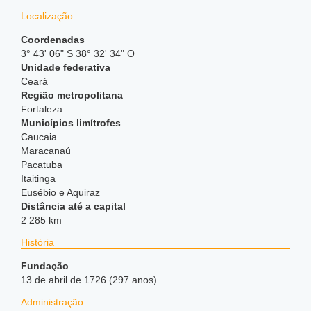
Localização
Coordenadas
3° 43' 06" S 38° 32' 34" O
Unidade federativa
Ceará
Região metropolitana
Fortaleza
Municípios limítrofes
Caucaia
Maracanaú
Pacatuba
Itaitinga
Eusébio e Aquiraz
Distância até a capital
2 285 km
História
Fundação
13 de abril de 1726 (297 anos)
Administração