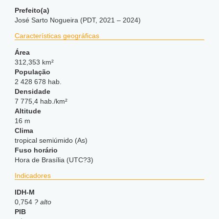
Prefeito(a)
José Sarto Nogueira (PDT, 2021 – 2024)
Características geográficas
Área
312,353 km²
População
2 428 678 hab.
Densidade
7 775,4 hab./km²
Altitude
16 m
Clima
tropical semiúmido (As)
Fuso horário
Hora de Brasília (UTC?3)
Indicadores
IDH-M
0,754
? alto
PIB