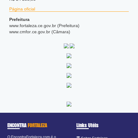
Página oficial
Prefeitura
www
.fortaleza
.ce
.gov
.br (Prefeitura)
www
.cmfor
.ce
.gov
.br (Câmara)
ENCONTRA
FORTALEZA
Links Utéis
O EncontraFortaleza.com é o