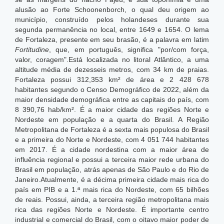
alusão ao Forte Schoonenborch, o qual deu origem ao
município, construído pelos holandeses durante sua
segunda permanência no local, entre 1649 e 1654. O lema
de Fortaleza, presente em seu brasão, é a palavra em latim
Fortitudine
, que, em português, significa "por/com força,
valor, coragem".Está localizada no litoral Atlântico, a uma
altitude média de dezesseis metros, com 34 km de praias.
Fortaleza possui 312,353 km² de área e 2 428 678
habitantes segundo o Censo Demográfico de 2022, além da
maior densidade demográfica entre as capitais do país, com
8 390,76 hab/km².
É a maior cidade das regiões Norte e
Nordeste em população e a quarta do Brasil. A Região
Metropolitana de Fortaleza é a sexta mais populosa do Brasil
e a primeira do Norte e Nordeste, com 4 051 744 habitantes
em 2017. É a cidade nordestina com a maior área de
influência regional e possui a terceira maior rede urbana do
Brasil em população, atrás apenas de São Paulo e do Rio de
Janeiro.Atualmente, é a décima primeira cidade mais rica do
país em PIB e a 1.ª mais rica do Nordeste, com 65 bilhões
de reais.
Possui, ainda, a terceira região metropolitana mais
rica das regiões Norte e Nordeste. É importante centro
industrial e comercial do Brasil, com o oitavo maior poder de