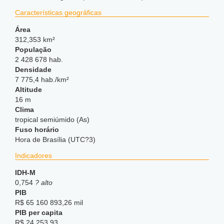
Características geográficas
Área
312,353 km²
População
2 428 678 hab.
Densidade
7 775,4 hab./km²
Altitude
16 m
Clima
tropical semiúmido (As)
Fuso horário
Hora de Brasília (UTC?3)
Indicadores
IDH-M
0,754
? alto
PIB
R$ 65 160 893,26 mil
PIB per capita
R$ 24 253,93