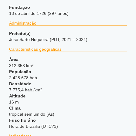
Fundação
13 de abril de 1726 (297 anos)
Administração
Prefeito(a)
José Sarto Nogueira (PDT, 2021 – 2024)
Características geográficas
Área
312,353 km²
População
2 428 678 hab.
Densidade
7 775,4 hab./km²
Altitude
16 m
Clima
tropical semiúmido (As)
Fuso horário
Hora de Brasília (UTC?3)