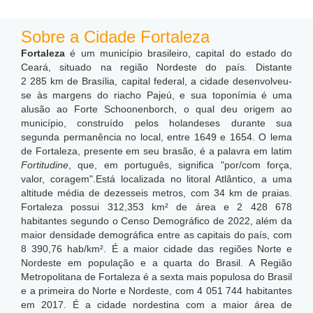
Sobre a Cidade Fortaleza
Fortaleza
é um município brasileiro, capital do estado do
Ceará, situado na região Nordeste do país. Distante
2 285 km de Brasília, capital federal, a cidade desenvolveu-
se às margens do riacho Pajeú, e sua toponímia é uma
alusão ao Forte Schoonenborch, o qual deu origem ao
município, construído pelos holandeses durante sua
segunda permanência no local, entre 1649 e 1654. O lema
de Fortaleza, presente em seu brasão, é a palavra em latim
Fortitudine
, que, em português, significa "por/com força,
valor, coragem".Está localizada no litoral Atlântico, a uma
altitude média de dezesseis metros, com 34 km de praias.
Fortaleza possui 312,353 km² de área e 2 428 678
habitantes segundo o Censo Demográfico de 2022, além da
maior densidade demográfica entre as capitais do país, com
8 390,76 hab/km².
É a maior cidade das regiões Norte e
Nordeste em população e a quarta do Brasil. A Região
Metropolitana de Fortaleza é a sexta mais populosa do Brasil
e a primeira do Norte e Nordeste, com 4 051 744 habitantes
em 2017. É a cidade nordestina com a maior área de