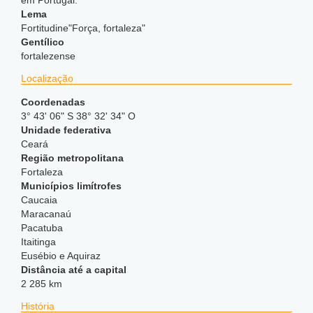
em Portugal.
Lema
Fortitudine"Força, fortaleza"
Gentílico
fortalezense
Localização
Coordenadas
3° 43' 06" S 38° 32' 34" O
Unidade federativa
Ceará
Região metropolitana
Fortaleza
Municípios limítrofes
Caucaia
Maracanaú
Pacatuba
Itaitinga
Eusébio e Aquiraz
Distância até a capital
2 285 km
História