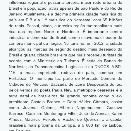
influência regional e possui a terceira maior rede urbana do
Brasil em população, atrás apenas de São Paulo e do Rio de
Janeiro.Atualmente, é a décima primeira cidade mais rica do
país em PIB e a 1.ª mais rica do Nordeste, com 65 bilhões
de reais.
Possui, ainda, a terceira região metropolitana mais
rica das regiões Norte e Nordeste. É importante centro
industrial e comercial do Brasil, com o oitavo maior poder de
compra municipal da nação. No turismo, em 2012, a cidade
alcançou as marcas de segundo destino mais desejado do
Brasil e quarta cidade brasileira que mais recebeu turistas de
acordo com o Ministério do Turismo. É sede do Banco do
Nordeste, da Transnordestina Logística e do DNOCS. A BR-
116, a mais importante rodovia do país, começa em
Fortaleza. O município faz parte do Mercado Comum de
Cidades do Mercosul.Batizada de
Loira Desposada do Sol
pelos versos do poeta Paula Ney, a metrópole cearense é a
terra natal de brasileiros de grande renome como o ex-
presidente Castelo Branco e Dom Hélder Câmara, assim
como Juvenal Galeno, Alberto Nepomuceno, Gustavo
Barroso, Casimiro Montenegro Filho, José de Alencar, Karim
Aïnouz, Maurício Peixoto e Rachel de Queiroz. É a capital
brasileira mais próxima da Europa, a 5 608 km de Lisboa,