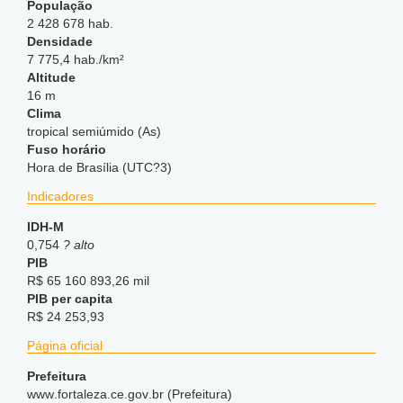
População
2 428 678 hab.
Densidade
7 775,4 hab./km²
Altitude
16 m
Clima
tropical semiúmido (As)
Fuso horário
Hora de Brasília (UTC?3)
Indicadores
IDH-M
0,754
? alto
PIB
R$ 65 160 893,26 mil
PIB per capita
R$ 24 253,93
Página oficial
Prefeitura
www
.fortaleza
.ce
.gov
.br (Prefeitura)