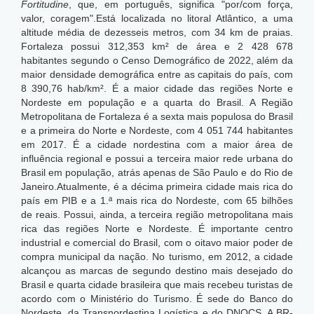
Fortitudine
, que, em português, significa "por/com força,
valor, coragem".Está localizada no litoral Atlântico, a uma
altitude média de dezesseis metros, com 34 km de praias.
Fortaleza possui 312,353 km² de área e 2 428 678
habitantes segundo o Censo Demográfico de 2022, além da
maior densidade demográfica entre as capitais do país, com
8 390,76 hab/km².
É a maior cidade das regiões Norte e
Nordeste em população e a quarta do Brasil. A Região
Metropolitana de Fortaleza é a sexta mais populosa do Brasil
e a primeira do Norte e Nordeste, com 4 051 744 habitantes
em 2017. É a cidade nordestina com a maior área de
influência regional e possui a terceira maior rede urbana do
Brasil em população, atrás apenas de São Paulo e do Rio de
Janeiro.Atualmente, é a décima primeira cidade mais rica do
país em PIB e a 1.ª mais rica do Nordeste, com 65 bilhões
de reais.
Possui, ainda, a terceira região metropolitana mais
rica das regiões Norte e Nordeste. É importante centro
industrial e comercial do Brasil, com o oitavo maior poder de
compra municipal da nação. No turismo, em 2012, a cidade
alcançou as marcas de segundo destino mais desejado do
Brasil e quarta cidade brasileira que mais recebeu turistas de
acordo com o Ministério do Turismo. É sede do Banco do
Nordeste, da Transnordestina Logística e do DNOCS. A BR-