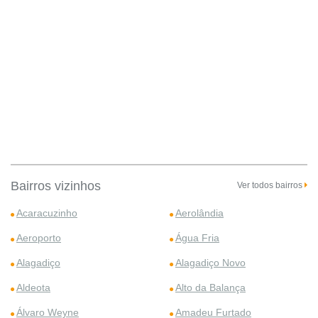
Bairros vizinhos
Ver todos bairros
Acaracuzinho
Aerolândia
Aeroporto
Água Fria
Alagadiço
Alagadiço Novo
Aldeota
Alto da Balança
Álvaro Weyne
Amadeu Furtado