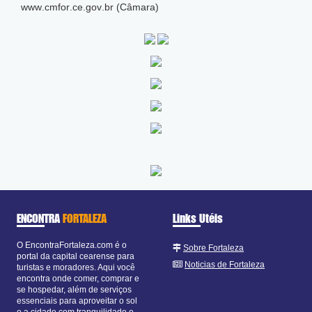
www
.cmfor
.ce
.gov
.br (Câmara)
ENCONTRA
FORTALEZA
Links Utéis
O EncontraFortaleza.com é o
Sobre Fortaleza
portal da capital cearense para
Noticias de Fortaleza
turistas e moradores. Aqui você
encontra onde comer, comprar e
se hospedar, além de serviços
essenciais para aproveitar o sol