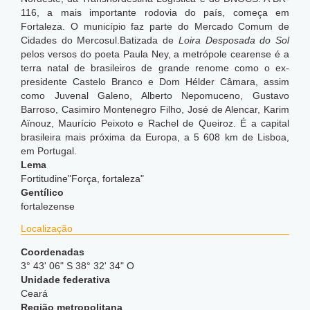
116, a mais importante rodovia do país, começa em
Fortaleza. O município faz parte do Mercado Comum de
Cidades do Mercosul.Batizada de
Loira Desposada do Sol
pelos versos do poeta Paula Ney, a metrópole cearense é a
terra natal de brasileiros de grande renome como o ex-
presidente Castelo Branco e Dom Hélder Câmara, assim
como Juvenal Galeno, Alberto Nepomuceno, Gustavo
Barroso, Casimiro Montenegro Filho, José de Alencar, Karim
Aïnouz, Maurício Peixoto e Rachel de Queiroz. É a capital
brasileira mais próxima da Europa, a 5 608 km de Lisboa,
em Portugal.
Lema
Fortitudine"Força, fortaleza"
Gentílico
fortalezense
Localização
Coordenadas
3° 43' 06" S 38° 32' 34" O
Unidade federativa
Ceará
Região metropolitana