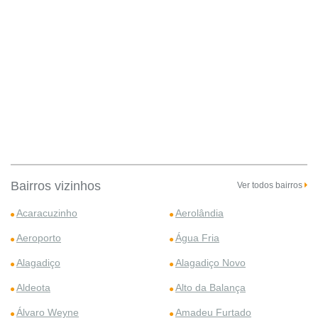
Bairros vizinhos
Ver todos bairros
Acaracuzinho
Aerolândia
Aeroporto
Água Fria
Alagadiço
Alagadiço Novo
Aldeota
Alto da Balança
Álvaro Weyne
Amadeu Furtado