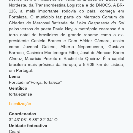
Nordeste, da Transnordestina Logística e do DNOCS. A BR-
116, a mais importante rodovia do país, começa em
Fortaleza. O município faz parte do Mercado Comum de
Cidades do Mercosul.Batizada de
Loira Desposada do Sol
pelos versos do poeta Paula Ney, a metrópole cearense é a
terra natal de brasileiros de grande renome como o ex-
presidente Castelo Branco e Dom Hélder Câmara, assim
como Juvenal Galeno, Alberto Nepomuceno, Gustavo
Barroso, Casimiro Montenegro Filho, José de Alencar, Karim
Aïnouz, Maurício Peixoto e Rachel de Queiroz. É a capital
brasileira mais próxima da Europa, a 5 608 km de Lisboa,
em Portugal.
Lema
Fortitudine"Força, fortaleza"
Gentílico
fortalezense
Localização
Coordenadas
3° 43' 06" S 38° 32' 34" O
Unidade federativa
Ceará