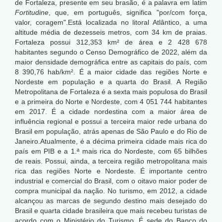
de Fortaleza, presente em seu brasão, é a palavra em latim
Fortitudine
, que, em português, significa "por/com força,
valor, coragem".Está localizada no litoral Atlântico, a uma
altitude média de dezesseis metros, com 34 km de praias.
Fortaleza possui 312,353 km² de área e 2 428 678
habitantes segundo o Censo Demográfico de 2022, além da
maior densidade demográfica entre as capitais do país, com
8 390,76 hab/km².
É a maior cidade das regiões Norte e
Nordeste em população e a quarta do Brasil. A Região
Metropolitana de Fortaleza é a sexta mais populosa do Brasil
e a primeira do Norte e Nordeste, com 4 051 744 habitantes
em 2017. É a cidade nordestina com a maior área de
influência regional e possui a terceira maior rede urbana do
Brasil em população, atrás apenas de São Paulo e do Rio de
Janeiro.Atualmente, é a décima primeira cidade mais rica do
país em PIB e a 1.ª mais rica do Nordeste, com 65 bilhões
de reais.
Possui, ainda, a terceira região metropolitana mais
rica das regiões Norte e Nordeste. É importante centro
industrial e comercial do Brasil, com o oitavo maior poder de
compra municipal da nação. No turismo, em 2012, a cidade
alcançou as marcas de segundo destino mais desejado do
Brasil e quarta cidade brasileira que mais recebeu turistas de
acordo com o Ministério do Turismo. É sede do Banco do