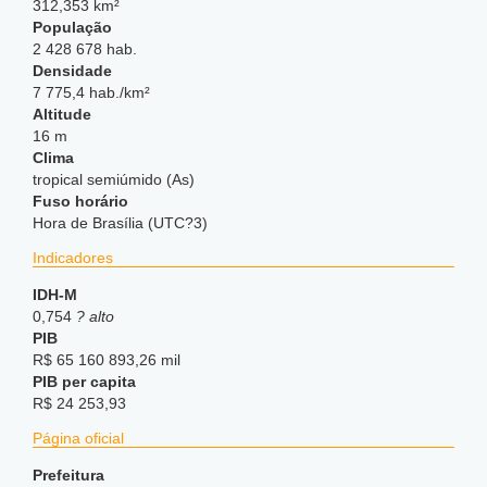
312,353 km²
População
2 428 678 hab.
Densidade
7 775,4 hab./km²
Altitude
16 m
Clima
tropical semiúmido (As)
Fuso horário
Hora de Brasília (UTC?3)
Indicadores
IDH-M
0,754
? alto
PIB
R$ 65 160 893,26 mil
PIB per capita
R$ 24 253,93
Página oficial
Prefeitura