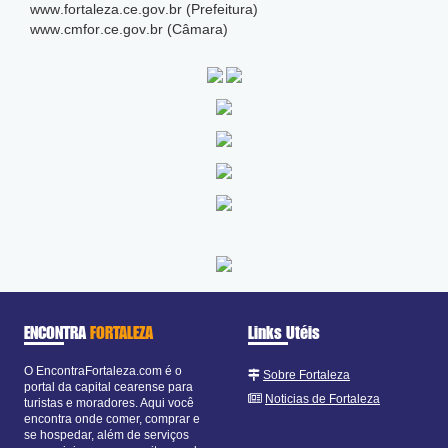
www
.fortaleza
.ce
.gov
.br (Prefeitura)
www
.cmfor
.ce
.gov
.br (Câmara)
ENCONTRA
FORTALEZA
Links Utéis
O EncontraFortaleza.com é o
Sobre Fortaleza
portal da capital cearense para
Noticias de Fortaleza
turistas e moradores. Aqui você
encontra onde comer, comprar e
se hospedar, além de serviços