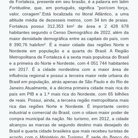
de Fortaleza, presente em seu brasão, é a palavra em latim
Fortitudine
, que, em português, significa "por/com força,
valor, coragem".Está localizada no litoral Atlântico, a uma
altitude média de dezesseis metros, com 34 km de praias.
Fortaleza possui 312,353 km² de área e 2 428 678
habitantes segundo o Censo Demográfico de 2022, além da
maior densidade demográfica entre as capitais do país, com
8 390,76 hab/km².
É a maior cidade das regiões Norte e
Nordeste em população e a quarta do Brasil. A Região
Metropolitana de Fortaleza é a sexta mais populosa do Brasil
e a primeira do Norte e Nordeste, com 4 051 744 habitantes
em 2017. É a cidade nordestina com a maior área de
influência regional e possui a terceira maior rede urbana do
Brasil em população, atrás apenas de São Paulo e do Rio de
Janeiro.Atualmente, é a décima primeira cidade mais rica do
país em PIB e a 1.ª mais rica do Nordeste, com 65 bilhões
de reais.
Possui, ainda, a terceira região metropolitana mais
rica das regiões Norte e Nordeste. É importante centro
industrial e comercial do Brasil, com o oitavo maior poder de
compra municipal da nação. No turismo, em 2012, a cidade
alcançou as marcas de segundo destino mais desejado do
Brasil e quarta cidade brasileira que mais recebeu turistas de
acordo com o Ministério do Turismo. É sede do Banco do