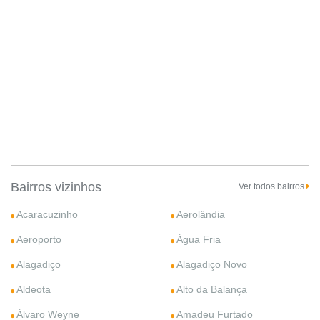
Bairros vizinhos
Ver todos bairros
Acaracuzinho
Aerolândia
Aeroporto
Água Fria
Alagadiço
Alagadiço Novo
Aldeota
Alto da Balança
Álvaro Weyne
Amadeu Furtado