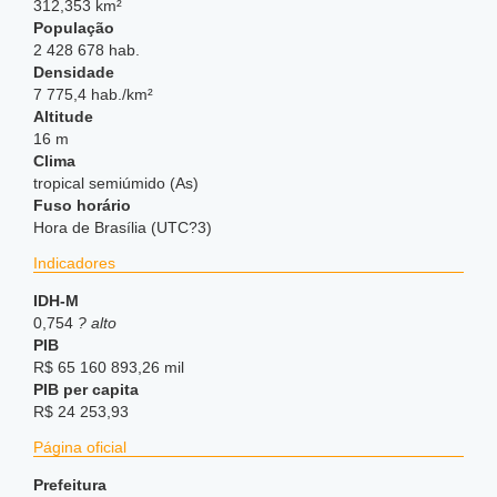
312,353 km²
População
2 428 678 hab.
Densidade
7 775,4 hab./km²
Altitude
16 m
Clima
tropical semiúmido (As)
Fuso horário
Hora de Brasília (UTC?3)
Indicadores
IDH-M
0,754
? alto
PIB
R$ 65 160 893,26 mil
PIB per capita
R$ 24 253,93
Página oficial
Prefeitura