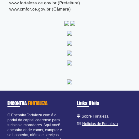
www
.fortaleza
.ce
.gov
.br (Prefeitura)
www
.cmfor
.ce
.gov
.br (Câmara)
ENCONTRA
FORTALEZA
Links Utéis
O EncontraFortaleza.com é o
Sobre Fortaleza
portal da capital cearense para
Noticias de Fortaleza
turistas e moradores. Aqui você
encontra onde comer, comprar e
se hospedar, além de serviços