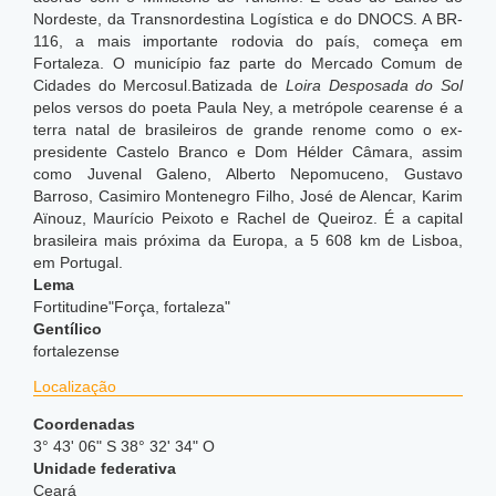
Nordeste, da Transnordestina Logística e do DNOCS. A BR-
116, a mais importante rodovia do país, começa em
Fortaleza. O município faz parte do Mercado Comum de
Cidades do Mercosul.Batizada de
Loira Desposada do Sol
pelos versos do poeta Paula Ney, a metrópole cearense é a
terra natal de brasileiros de grande renome como o ex-
presidente Castelo Branco e Dom Hélder Câmara, assim
como Juvenal Galeno, Alberto Nepomuceno, Gustavo
Barroso, Casimiro Montenegro Filho, José de Alencar, Karim
Aïnouz, Maurício Peixoto e Rachel de Queiroz. É a capital
brasileira mais próxima da Europa, a 5 608 km de Lisboa,
em Portugal.
Lema
Fortitudine"Força, fortaleza"
Gentílico
fortalezense
Localização
Coordenadas
3° 43' 06" S 38° 32' 34" O
Unidade federativa
Ceará