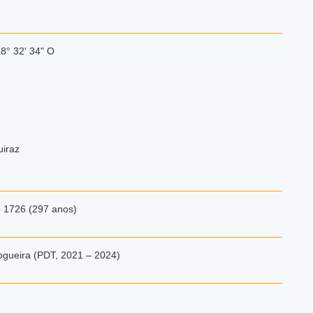
38° 32' 34" O
uiraz
e 1726 (297 anos)
ogueira (PDT, 2021 – 2024)