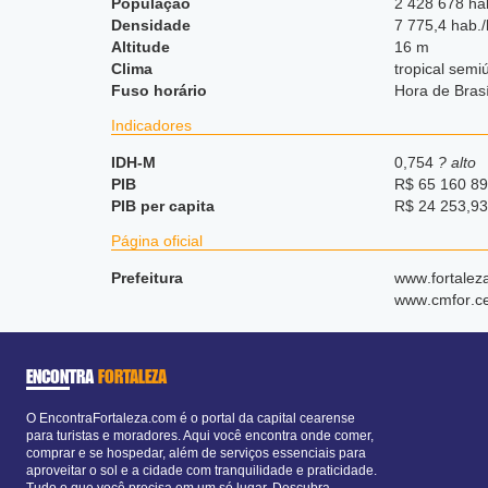
População
2 428 678 ha
Densidade
7 775,4 hab.
Altitude
16 m
Clima
tropical semi
Fuso horário
Hora de Bras
Indicadores
IDH-M
0,754
? alto
PIB
R$ 65 160 89
PIB per capita
R$ 24 253,93
Página oficial
Prefeitura
www
.fortalez
www
.cmfor
.c
ENCONTRA
FORTALEZA
O EncontraFortaleza.com é o portal da capital cearense
para turistas e moradores. Aqui você encontra onde comer,
comprar e se hospedar, além de serviços essenciais para
aproveitar o sol e a cidade com tranquilidade e praticidade.