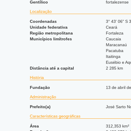
Gentílico
fortalezense
Localização
Coordenadas
3° 43' 06" S 
Unidade federativa
Ceará
Região metropolitana
Fortaleza
Municípios limítrofes
Caucaia
Maracanaú
Pacatuba
Itaitinga
Eusébio e Aq
Distância até a capital
2 285 km
História
Fundação
13 de abril d
Administração
Prefeito(a)
José Sarto N
Características geográficas
Área
312,353 km²