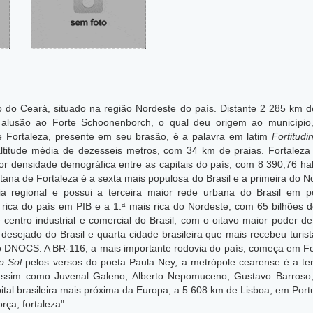
o do Ceará, situado na região Nordeste do país. Distante 2 285 km de
alusão ao Forte Schoonenborch, o qual deu origem ao município,
e Fortaleza, presente em seu brasão, é a palavra em latim
Fortitudi
a altitude média de dezesseis metros, com 34 km de praias. Fortale
 densidade demográfica entre as capitais do país, com 8 390,76 ha
itana de Fortaleza é a sexta mais populosa do Brasil e a primeira do 
ia regional e possui a terceira maior rede urbana do Brasil em
rica do país em PIB e a 1.ª mais rica do Nordeste, com 65 bilhões d
e centro industrial e comercial do Brasil, com o oitavo maior poder 
esejado do Brasil e quarta cidade brasileira que mais recebeu turis
do DNOCS. A BR-116, a mais importante rodovia do país, começa em F
o Sol
pelos versos do poeta Paula Ney, a metrópole cearense é a ter
ssim como Juvenal Galeno, Alberto Nepomuceno, Gustavo Barroso, 
ital brasileira mais próxima da Europa, a 5 608 km de Lisboa, em Port
rça, fortaleza"