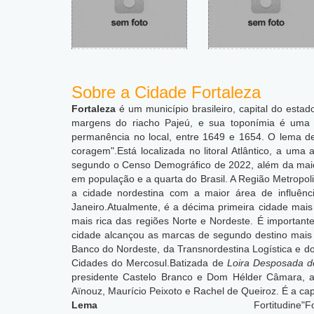
Sobre a Cidade Fortaleza
Fortaleza
é um município brasileiro, capital do estad
margens do riacho Pajeú, e sua toponímia é uma 
permanência no local, entre 1649 e 1654. O lema d
coragem".Está localizada no litoral Atlântico, a um
segundo o Censo Demográfico de 2022, além da maior
em população e a quarta do Brasil. A Região Metropol
a cidade nordestina com a maior área de influênc
Janeiro.Atualmente, é a décima primeira cidade mais 
mais rica das regiões Norte e Nordeste. É important
cidade alcançou as marcas de segundo destino mais d
Banco do Nordeste, da Transnordestina Logística e 
Cidades do Mercosul.Batizada de
Loira Desposada d
presidente Castelo Branco e Dom Hélder Câmara, a
Aïnouz, Maurício Peixoto e Rachel de Queiroz. É a cap
Lema
Fortitudine"Fo