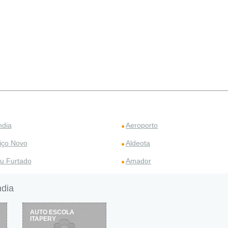
ndia
Aeroporto
iço Novo
Aldeota
u Furtado
Amador
ndia
AUTO ESCOLA
ITAPERY