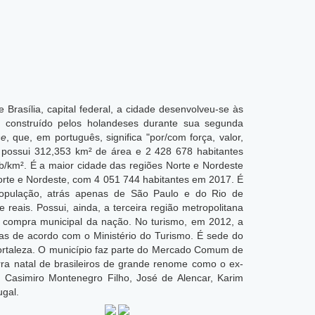
 Brasília, capital federal, a cidade desenvolveu-se às
 construído pelos holandeses durante sua segunda
ne
, que, em português, significa "por/com força, valor,
za possui 312,353 km² de área e 2 428 678 habitantes
b/km².
É a maior cidade das regiões Norte e Nordeste
Norte e Nordeste, com 4 051 744 habitantes em 2017. É
 população, atrás apenas de São Paulo e do Rio de
e reais.
Possui, ainda, a terceira região metropolitana
de compra municipal da nação. No turismo, em 2012, a
tas de acordo com o Ministério do Turismo. É sede do
ortaleza. O município faz parte do Mercado Comum de
ra natal de brasileiros de grande renome como o ex-
Casimiro Montenegro Filho, José de Alencar, Karim
ugal.