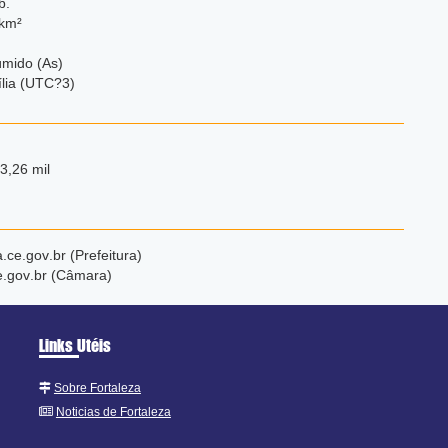
b.
/km²
úmido (As)
ília (UTC?3)
3,26 mil
a
.ce
.gov
.br (Prefeitura)
e
.gov
.br (Câmara)
Links Utéis
Sobre Fortaleza
Noticias de Fortaleza