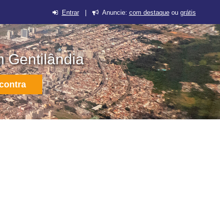
Entrar
|
Anuncie:
com destaque
ou
grátis
m Gentilândia
contra