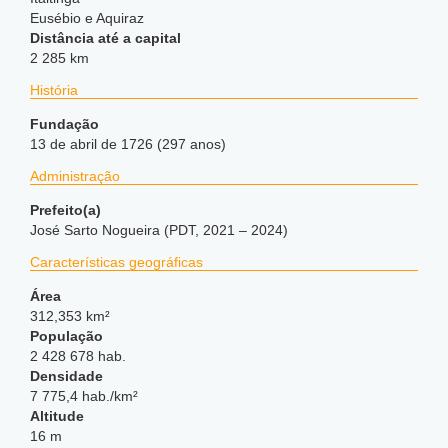
Eusébio e Aquiraz
Distância até a capital
2 285 km
História
Fundação
13 de abril de 1726 (297 anos)
Administração
Prefeito(a)
José Sarto Nogueira (PDT, 2021 – 2024)
Características geográficas
Área
312,353 km²
População
2 428 678 hab.
Densidade
7 775,4 hab./km²
Altitude
16 m