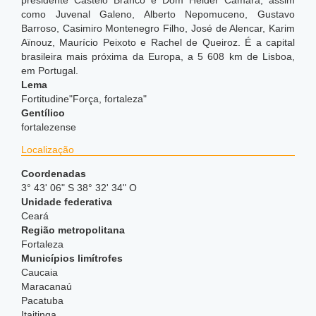
presidente Castelo Branco e Dom Hélder Câmara, assim
como Juvenal Galeno, Alberto Nepomuceno, Gustavo
Barroso, Casimiro Montenegro Filho, José de Alencar, Karim
Aïnouz, Maurício Peixoto e Rachel de Queiroz. É a capital
brasileira mais próxima da Europa, a 5 608 km de Lisboa,
em Portugal.
Lema
Fortitudine"Força, fortaleza"
Gentílico
fortalezense
Localização
Coordenadas
3° 43' 06" S 38° 32' 34" O
Unidade federativa
Ceará
Região metropolitana
Fortaleza
Municípios limítrofes
Caucaia
Maracanaú
Pacatuba
Itaitinga