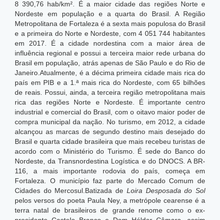
8 390,76 hab/km².
É a maior cidade das regiões Norte e
Nordeste em população e a quarta do Brasil. A Região
Metropolitana de Fortaleza é a sexta mais populosa do Brasil
e a primeira do Norte e Nordeste, com 4 051 744 habitantes
em 2017. É a cidade nordestina com a maior área de
influência regional e possui a terceira maior rede urbana do
Brasil em população, atrás apenas de São Paulo e do Rio de
Janeiro.Atualmente, é a décima primeira cidade mais rica do
país em PIB e a 1.ª mais rica do Nordeste, com 65 bilhões
de reais.
Possui, ainda, a terceira região metropolitana mais
rica das regiões Norte e Nordeste. É importante centro
industrial e comercial do Brasil, com o oitavo maior poder de
compra municipal da nação. No turismo, em 2012, a cidade
alcançou as marcas de segundo destino mais desejado do
Brasil e quarta cidade brasileira que mais recebeu turistas de
acordo com o Ministério do Turismo. É sede do Banco do
Nordeste, da Transnordestina Logística e do DNOCS. A BR-
116, a mais importante rodovia do país, começa em
Fortaleza. O município faz parte do Mercado Comum de
Cidades do Mercosul.Batizada de
Loira Desposada do Sol
pelos versos do poeta Paula Ney, a metrópole cearense é a
terra natal de brasileiros de grande renome como o ex-