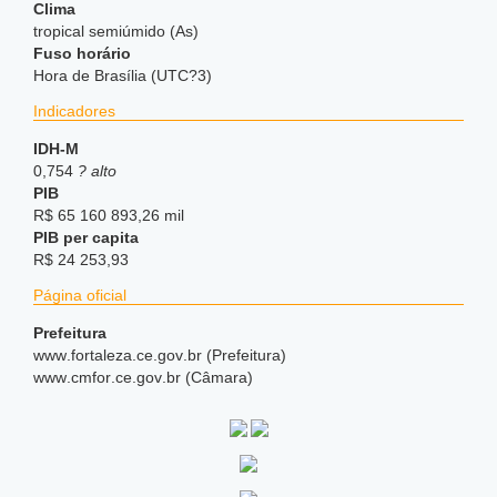
Clima
tropical semiúmido (As)
Fuso horário
Hora de Brasília (UTC?3)
Indicadores
IDH-M
0,754
? alto
PIB
R$ 65 160 893,26 mil
PIB per capita
R$ 24 253,93
Página oficial
Prefeitura
www
.fortaleza
.ce
.gov
.br (Prefeitura)
www
.cmfor
.ce
.gov
.br (Câmara)