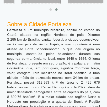
Sobre a Cidade Fortaleza
Fortaleza
é um município brasileiro, capital do estado do
Ceará, situado na região Nordeste do país. Distante
2 285 km de Brasília, capital federal, a cidade desenvolveu-
se às margens do riacho Pajeú, e sua toponímia é uma
alusão ao Forte Schoonenborch, o qual deu origem ao
município, construído pelos holandeses durante sua
segunda permanência no local, entre 1649 e 1654. O lema
de Fortaleza, presente em seu brasão, é a palavra em latim
Fortitudine
, que, em português, significa "por/com força,
valor, coragem".Está localizada no litoral Atlântico, a uma
altitude média de dezesseis metros, com 34 km de praias.
Fortaleza possui 312,353 km² de área e 2 428 678
habitantes segundo o Censo Demográfico de 2022, além da
maior densidade demográfica entre as capitais do país, com
8 390,76 hab/km².
É a maior cidade das regiões Norte e
Nordeste em população e a quarta do Brasil. A Região
Metropolitana de Fortaleza é a sexta mais populosa do Brasil