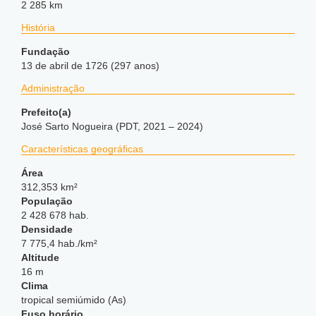
2 285 km
História
Fundação
13 de abril de 1726 (297 anos)
Administração
Prefeito(a)
José Sarto Nogueira (PDT, 2021 – 2024)
Características geográficas
Área
312,353 km²
População
2 428 678 hab.
Densidade
7 775,4 hab./km²
Altitude
16 m
Clima
tropical semiúmido (As)
Fuso horário