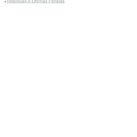
Reboques e Oficinas Floresta