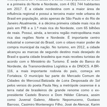
e a primeira do Norte e Nordeste, com 4 051 744 habitantes
em 2017. É a cidade nordestina com a maior área de
influência regional e possui a terceira maior rede urbana do
Brasil em população, atrás apenas de São Paulo e do Rio de
Janeiro.Atualmente, é a décima primeira cidade mais rica do
país em PIB e a 1.ª mais rica do Nordeste, com 65 bilhões
de reais.
Possui, ainda, a terceira região metropolitana mais
rica das regiões Norte e Nordeste. É importante centro
industrial e comercial do Brasil, com o oitavo maior poder de
compra municipal da nação. No turismo, em 2012, a cidade
alcançou as marcas de segundo destino mais desejado do
Brasil e quarta cidade brasileira que mais recebeu turistas de
acordo com o Ministério do Turismo. É sede do Banco do
Nordeste, da Transnordestina Logística e do DNOCS. A BR-
116, a mais importante rodovia do país, começa em
Fortaleza. O município faz parte do Mercado Comum de
Cidades do Mercosul.Batizada de
Loira Desposada do Sol
pelos versos do poeta Paula Ney, a metrópole cearense é a
terra natal de brasileiros de grande renome como o ex-
presidente Castelo Branco e Dom Hélder Câmara, assim
como Juvenal Galeno, Alberto Nepomuceno, Gustavo
Barroso, Casimiro Montenegro Filho, José de Alencar, Karim