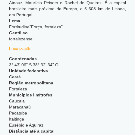
Aïnouz, Maurício Peixoto e Rachel de Queiroz. É a capital
brasileira mais próxima da Europa, a 5 608 km de Lisboa,
em Portugal.
Lema
Fortitudine"Força, fortaleza"
Gentílico
fortalezense
Localização
Coordenadas
3° 43' 06" S 38° 32' 34" O
Unidade federativa
Ceará
Região metropolitana
Fortaleza
Municípios limítrofes
Caucaia
Maracanaú
Pacatuba
Itaitinga
Eusébio e Aquiraz
Distância até a capital