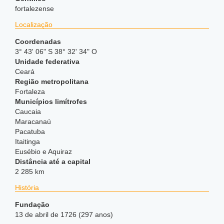
fortalezense
Localização
Coordenadas
3° 43' 06" S 38° 32' 34" O
Unidade federativa
Ceará
Região metropolitana
Fortaleza
Municípios limítrofes
Caucaia
Maracanaú
Pacatuba
Itaitinga
Eusébio e Aquiraz
Distância até a capital
2 285 km
História
Fundação
13 de abril de 1726 (297 anos)