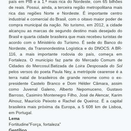
país em PIB e a 1.ª mais rica do Nordeste, com 65 bilhões
de reais.
Possui, ainda, a terceira região metropolitana mais
rica das regiões Norte e Nordeste. É importante centro
industrial e comercial do Brasil, com o oitavo maior poder de
compra municipal da nação. No turismo, em 2012, a cidade
alcançou as marcas de segundo destino mais desejado do
Brasil e quarta cidade brasileira que mais recebeu turistas de
acordo com o Ministério do Turismo. É sede do Banco do
Nordeste, da Transnordestina Logística e do DNOCS. A BR-
116, a mais importante rodovia do país, começa em
Fortaleza. O município faz parte do Mercado Comum de
Cidades do Mercosul.Batizada de
Loira Desposada do Sol
pelos versos do poeta Paula Ney, a metrópole cearense é a
terra natal de brasileiros de grande renome como o ex-
presidente Castelo Branco e Dom Hélder Câmara, assim
como Juvenal Galeno, Alberto Nepomuceno, Gustavo
Barroso, Casimiro Montenegro Filho, José de Alencar, Karim
Aïnouz, Maurício Peixoto e Rachel de Queiroz. É a capital
brasileira mais próxima da Europa, a 5 608 km de Lisboa,
em Portugal.
Lema
Fortitudine"Força, fortaleza"
Gentílico