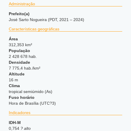
Administração
Prefeito(a)
José Sarto Nogueira (PDT, 2021 – 2024)
Características geográficas
Área
312,353 km²
População
2 428 678 hab.
Densidade
7 775,4 hab./km²
Altitude
16 m
Clima
tropical semiúmido (As)
Fuso horário
Hora de Brasília (UTC?3)
Indicadores
IDH-M
0,754
? alto