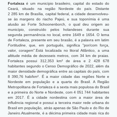
Fortaleza
é um município brasileiro, capital do estado do
Ceará, situado na região Nordeste do país. Distante
2 285 km de Brasília, capital federal, a cidade desenvolveu-
se às margens do riacho Pajeú, e sua toponímia é uma
alusão ao Forte Schoonenborch, o qual deu origem ao
município, construído pelos holandeses durante sua
segunda permanência no local, entre 1649 e 1654. O lema
de Fortaleza, presente em seu brasão, é a palavra em latim
Fortitudine
, que, em português, significa "por/com força,
valor, coragem".Está localizada no litoral Atlântico, a uma
altitude média de dezesseis metros, com 34 km de praias.
Fortaleza possui 312,353 km² de área e 2 428 678
habitantes segundo o Censo Demográfico de 2022, além da
maior densidade demográfica entre as capitais do país, com
8 390,76 hab/km².
É a maior cidade das regiões Norte e
Nordeste em população e a quarta do Brasil. A Região
Metropolitana de Fortaleza é a sexta mais populosa do Brasil
e a primeira do Norte e Nordeste, com 4 051 744 habitantes
em 2017. É a cidade nordestina com a maior área de
influência regional e possui a terceira maior rede urbana do
Brasil em população, atrás apenas de São Paulo e do Rio de
Janeiro.Atualmente, é a décima primeira cidade mais rica do