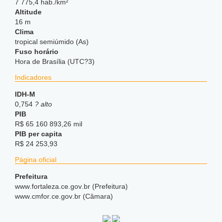
7 775,4 hab./km²
Altitude
16 m
Clima
tropical semiúmido (As)
Fuso horário
Hora de Brasília (UTC?3)
Indicadores
IDH-M
0,754
? alto
PIB
R$ 65 160 893,26 mil
PIB per capita
R$ 24 253,93
Página oficial
Prefeitura
www
.fortaleza
.ce
.gov
.br (Prefeitura)
www
.cmfor
.ce
.gov
.br (Câmara)