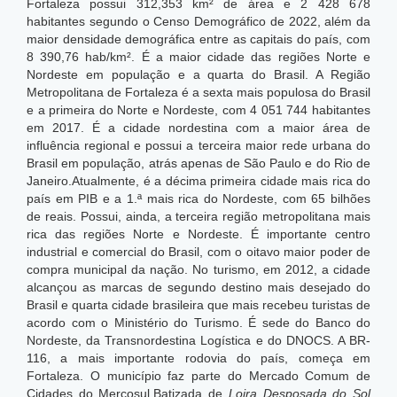
Fortaleza possui 312,353 km² de área e 2 428 678
habitantes segundo o Censo Demográfico de 2022, além da
maior densidade demográfica entre as capitais do país, com
8 390,76 hab/km².
É a maior cidade das regiões Norte e
Nordeste em população e a quarta do Brasil. A Região
Metropolitana de Fortaleza é a sexta mais populosa do Brasil
e a primeira do Norte e Nordeste, com 4 051 744 habitantes
em 2017. É a cidade nordestina com a maior área de
influência regional e possui a terceira maior rede urbana do
Brasil em população, atrás apenas de São Paulo e do Rio de
Janeiro.Atualmente, é a décima primeira cidade mais rica do
país em PIB e a 1.ª mais rica do Nordeste, com 65 bilhões
de reais.
Possui, ainda, a terceira região metropolitana mais
rica das regiões Norte e Nordeste. É importante centro
industrial e comercial do Brasil, com o oitavo maior poder de
compra municipal da nação. No turismo, em 2012, a cidade
alcançou as marcas de segundo destino mais desejado do
Brasil e quarta cidade brasileira que mais recebeu turistas de
acordo com o Ministério do Turismo. É sede do Banco do
Nordeste, da Transnordestina Logística e do DNOCS. A BR-
116, a mais importante rodovia do país, começa em
Fortaleza. O município faz parte do Mercado Comum de
Cidades do Mercosul.Batizada de
Loira Desposada do Sol