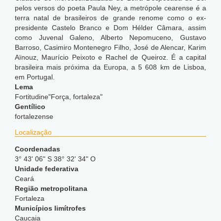
pelos versos do poeta Paula Ney, a metrópole cearense é a
terra natal de brasileiros de grande renome como o ex-
presidente Castelo Branco e Dom Hélder Câmara, assim
como Juvenal Galeno, Alberto Nepomuceno, Gustavo
Barroso, Casimiro Montenegro Filho, José de Alencar, Karim
Aïnouz, Maurício Peixoto e Rachel de Queiroz. É a capital
brasileira mais próxima da Europa, a 5 608 km de Lisboa,
em Portugal.
Lema
Fortitudine"Força, fortaleza"
Gentílico
fortalezense
Localização
Coordenadas
3° 43' 06" S 38° 32' 34" O
Unidade federativa
Ceará
Região metropolitana
Fortaleza
Municípios limítrofes
Caucaia