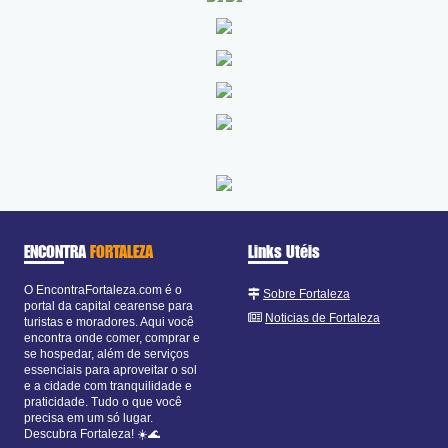
ENCONTRA
FORTALEZA
Links Utéis
O EncontraFortaleza.com é o
Sobre Fortaleza
portal da capital cearense para
Noticias de Fortaleza
turistas e moradores. Aqui você
encontra onde comer, comprar e
se hospedar, além de serviços
essenciais para aproveitar o sol
e a cidade com tranquilidade e
praticidade. Tudo o que você
precisa em um só lugar.
Descubra Fortaleza! ☀️🌊