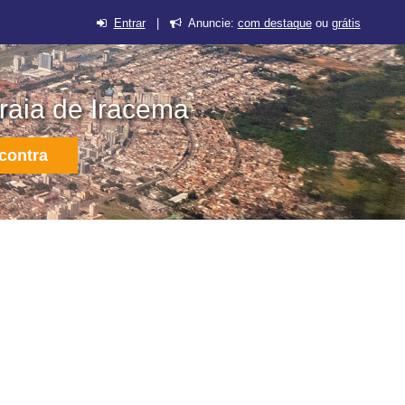
Entrar
|
Anuncie:
com destaque
ou
grátis
raia de Iracema
contra