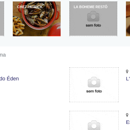
CHEZ PATRICK
LA BOHEME RESTÔ
ema
 do Éden
L
E