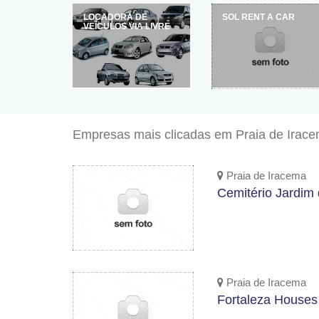
CAR
LOCADORA DE
SOL RENT A CAR
E
VEÍCULOS VIA LIVRE
Empresas mais clicadas em Praia de Irac
Praia de Iracema
Cemitério Jardim
Praia de Iracema
Fortaleza Houses