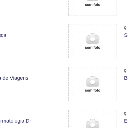
sca
S
a de Viagens
B
rmatologia Dr
E