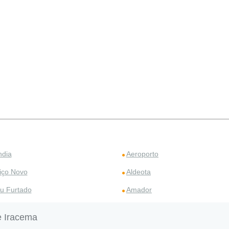
ndia
Aeroporto
iço Novo
Aldeota
u Furtado
Amador
e Iracema