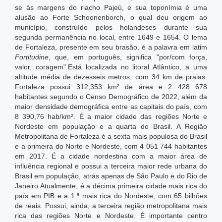
se às margens do riacho Pajeú, e sua toponímia é uma
alusão ao Forte Schoonenborch, o qual deu origem ao
município, construído pelos holandeses durante sua
segunda permanência no local, entre 1649 e 1654. O lema
de Fortaleza, presente em seu brasão, é a palavra em latim
Fortitudine
, que, em português, significa "por/com força,
valor, coragem".Está localizada no litoral Atlântico, a uma
altitude média de dezesseis metros, com 34 km de praias.
Fortaleza possui 312,353 km² de área e 2 428 678
habitantes segundo o Censo Demográfico de 2022, além da
maior densidade demográfica entre as capitais do país, com
8 390,76 hab/km².
É a maior cidade das regiões Norte e
Nordeste em população e a quarta do Brasil. A Região
Metropolitana de Fortaleza é a sexta mais populosa do Brasil
e a primeira do Norte e Nordeste, com 4 051 744 habitantes
em 2017. É a cidade nordestina com a maior área de
influência regional e possui a terceira maior rede urbana do
Brasil em população, atrás apenas de São Paulo e do Rio de
Janeiro.Atualmente, é a décima primeira cidade mais rica do
país em PIB e a 1.ª mais rica do Nordeste, com 65 bilhões
de reais.
Possui, ainda, a terceira região metropolitana mais
rica das regiões Norte e Nordeste. É importante centro