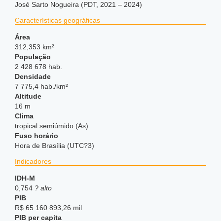
José Sarto Nogueira (PDT, 2021 – 2024)
Características geográficas
Área
312,353 km²
População
2 428 678 hab.
Densidade
7 775,4 hab./km²
Altitude
16 m
Clima
tropical semiúmido (As)
Fuso horário
Hora de Brasília (UTC?3)
Indicadores
IDH-M
0,754
? alto
PIB
R$ 65 160 893,26 mil
PIB per capita