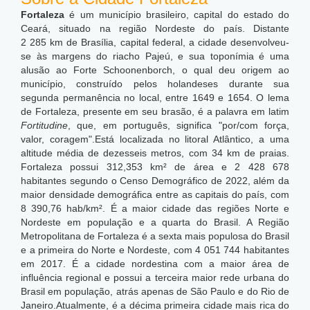
Fortaleza
é um município brasileiro, capital do estado do
Ceará, situado na região Nordeste do país. Distante
2 285 km de Brasília, capital federal, a cidade desenvolveu-
se às margens do riacho Pajeú, e sua toponímia é uma
alusão ao Forte Schoonenborch, o qual deu origem ao
município, construído pelos holandeses durante sua
segunda permanência no local, entre 1649 e 1654. O lema
de Fortaleza, presente em seu brasão, é a palavra em latim
Fortitudine
, que, em português, significa "por/com força,
valor, coragem".Está localizada no litoral Atlântico, a uma
altitude média de dezesseis metros, com 34 km de praias.
Fortaleza possui 312,353 km² de área e 2 428 678
habitantes segundo o Censo Demográfico de 2022, além da
maior densidade demográfica entre as capitais do país, com
8 390,76 hab/km².
É a maior cidade das regiões Norte e
Nordeste em população e a quarta do Brasil. A Região
Metropolitana de Fortaleza é a sexta mais populosa do Brasil
e a primeira do Norte e Nordeste, com 4 051 744 habitantes
em 2017. É a cidade nordestina com a maior área de
influência regional e possui a terceira maior rede urbana do
Brasil em população, atrás apenas de São Paulo e do Rio de
Janeiro.Atualmente, é a décima primeira cidade mais rica do