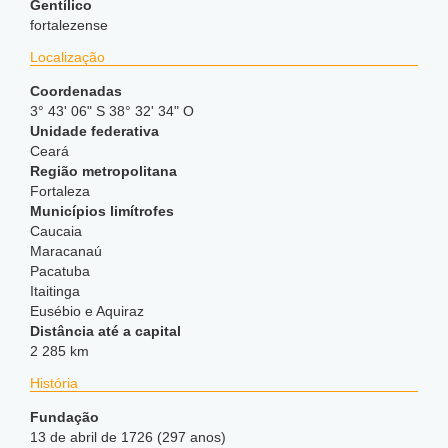
Gentílico
fortalezense
Localização
Coordenadas
3° 43' 06" S 38° 32' 34" O
Unidade federativa
Ceará
Região metropolitana
Fortaleza
Municípios limítrofes
Caucaia
Maracanaú
Pacatuba
Itaitinga
Eusébio e Aquiraz
Distância até a capital
2 285 km
História
Fundação
13 de abril de 1726 (297 anos)