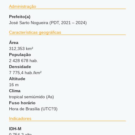
Administração
Prefeito(a)
José Sarto Nogueira (PDT, 2021 – 2024)
Características geográficas
Área
312,353 km²
População
2 428 678 hab.
Densidade
7 775,4 hab./km²
Altitude
16 m
Clima
tropical semiúmido (As)
Fuso horário
Hora de Brasília (UTC?3)
Indicadores
IDH-M
0,754
? alto