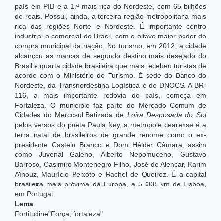
país em PIB e a 1.ª mais rica do Nordeste, com 65 bilhões
de reais.
Possui, ainda, a terceira região metropolitana mais
rica das regiões Norte e Nordeste. É importante centro
industrial e comercial do Brasil, com o oitavo maior poder de
compra municipal da nação. No turismo, em 2012, a cidade
alcançou as marcas de segundo destino mais desejado do
Brasil e quarta cidade brasileira que mais recebeu turistas de
acordo com o Ministério do Turismo. É sede do Banco do
Nordeste, da Transnordestina Logística e do DNOCS. A BR-
116, a mais importante rodovia do país, começa em
Fortaleza. O município faz parte do Mercado Comum de
Cidades do Mercosul.Batizada de
Loira Desposada do Sol
pelos versos do poeta Paula Ney, a metrópole cearense é a
terra natal de brasileiros de grande renome como o ex-
presidente Castelo Branco e Dom Hélder Câmara, assim
como Juvenal Galeno, Alberto Nepomuceno, Gustavo
Barroso, Casimiro Montenegro Filho, José de Alencar, Karim
Aïnouz, Maurício Peixoto e Rachel de Queiroz. É a capital
brasileira mais próxima da Europa, a 5 608 km de Lisboa,
em Portugal.
Lema
Fortitudine"Força, fortaleza"